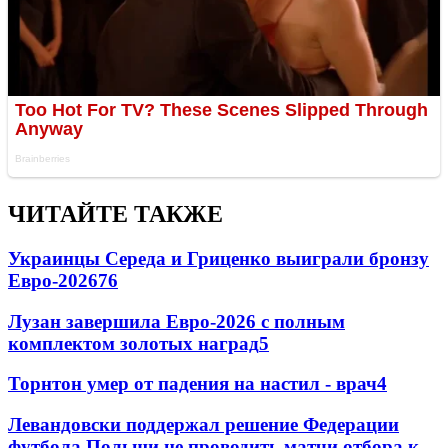
ЧИТАЙТЕ ТАКЖЕ
Украинцы Середа и Гриценко выиграли бронзу
Евро-2026
76
Лузан завершила Евро-2026 с полным
комплектом золотых наград
5
Торнтон умер от падения на настил - врач
4
Левандовски поддержал решение Федерации
футбола Польши не проводить матчи отбора к