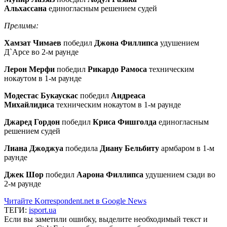
Альхассана
единогласным решением судей
Прелимы:
Хамзат Чимаев
победил
Джона Филлипса
удушением
Д`Арсе во 2-м раунде
Лерон Мерфи
победил
Рикардо Рамоса
техническим
нокаутом в 1-м раунде
Модестас Букаускас
победил
Андреаса
Михайлидиса
техническим нокаутом в 1-м раунде
Джаред Гордон
победил
Криса Фишголда
единогласным
решением судей
Лиана Джоджуа
победила
Диану Бельбиту
армбаром в 1-м
раунде
Джек Шор
победил
Аарона Филлипса
удушением сзади во
2-м раунде
Читайте Korrespondent.net в Google News
ТЕГИ:
isport.ua
Если вы заметили ошибку, выделите необходимый текст и