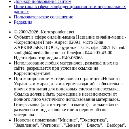
Договор пользования сайтом
Политика в сфере конфиденциальности и персональных
данных
Пользовательское соглашение
Редакция
© 2000-2026, Korrespondent.net
Субъект в сфере онлайн-медиа Название онлайн-медиа -
«КореспонденТ.net» Адрес: 02091, місто Київ,
ХАРКІВСЬКЕ ШОСЕ, будинок 172-Б, офіс 208/1 E-mail:
sunlight@mediadim.com.ua
Телефон: 044-205-43-00
Идентификатор медиа - R40-06068
Использование любых материалов, размещённых на
сайте, разрешается при условии ссылки на
Корреспондент.net.
При копировании материалов со страницы «Новости
Украины и мира», для интернет-изданий – обязательна
прямая открытая для поисковых систем гиперссылка.
Ссылка должна быть размещена в независимости от
полного либо частичного использования материалов.
Гиперссылка (для интернет- изданий) – должна быть
размещена в подзаголовке или в первом абзаце
материала.
Новости с пометками "Мнение", "Экспертиза",
"Заявление", "Регионы", "Деньги", "Власть", "Выборы",