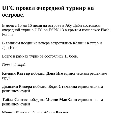
UFC провел очередной турнир на
острове.
В ночь с 15 на 16 июля на острове в Абу-Даби состоялся
очередной турнир UFC on ESPN 13 в крытом комплексе Flash
Forum.
В главном поединке вечера встретились Келвин Каттар и
Дэн Иге.
Всего в рамках турнира состоялись 11 боев.
Главный кард:
Келвин Каттар
победил
Дэна Иге
единогласным решением
судей
Джимми Ривера
победил
Коди Стаманна
единогласным
решением судей
Тайла Сантос
победила
Молли МакКанн
единогласным
решением судей
Мунир Лаззаз
победил
Абдул Разака