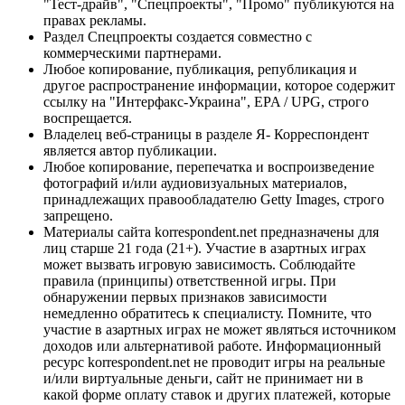
"Тест-драйв", "Спецпроекты", "Промо" публикуются на
правах рекламы.
Раздел Спецпроекты создается совместно с
коммерческими партнерами.
Любое копирование, публикация, републикация и
другое распространение информации, которое содержит
ссылку на "Интерфакс-Украина", EPA / UPG, строго
воспрещается.
Владелец веб-страницы в разделе Я- Корреспондент
является автор публикации.
Любое копирование, перепечатка и воспроизведение
фотографий и/или аудиовизуальных материалов,
принадлежащих правообладателю Getty Images, строго
запрещено.
Материалы сайта korrespondent.net предназначены для
лиц старше 21 года (21+). Участие в азартных играх
может вызвать игровую зависимость. Соблюдайте
правила (принципы) ответственной игры. При
обнаружении первых признаков зависимости
немедленно обратитесь к специалисту. Помните, что
участие в азартных играх не может являться источником
доходов или альтернативой работе. Информационный
ресурс korrespondent.net не проводит игры на реальные
и/или виртуальные деньги, сайт не принимает ни в
какой форме оплату ставок и других платежей, которые