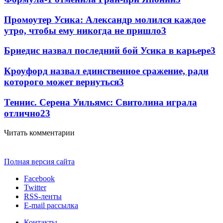
Промоутер Усика: Александр молился каждое
утро, чтобы ему никогда не пришло
3
Бриедис назвал последний бой Усика в карьере
3
Кроуфорд назвал единственное сражение, ради
которого может вернуться
3
Теннис. Серена Уильямс: Свитолина играла
отлично
2
3
Читать комментарии
Полная версия сайта
Facebook
Twitter
RSS-ленты
E-mail рассылка
Контакты