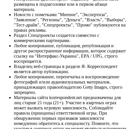
размещена в подзаголовке или в первом абзаце
материала.
Новости с пометками "Мнение", "Экспертиза",
"Заявление", "Регионы", "Деньги", "Власть", "Выборы",
"Тест-драйв", "Спецпроекты", "Промо" публикуются на
правах рекламы.
Раздел Спецпроекты создается совместно с
коммерческими партнерами.
Любое копирование, публикация, републикация и
другое распространение информации, которое содержит
ссылку на "Интерфакс-Украина", EPA / UPG, строго
воспрещается.
Владелец веб-страницы в разделе Я- Корреспондент
является автор публикации.
Любое копирование, перепечатка и воспроизведение
фотографий и/или аудиовизуальных материалов,
принадлежащих правообладателю Getty Images, строго
запрещено.
Материалы сайта korrespondent.net предназначены для
лиц старше 21 года (21+). Участие в азартных играх
может вызвать игровую зависимость. Соблюдайте
правила (принципы) ответственной игры. При
обнаружении первых признаков зависимости
немедленно обратитесь к специалисту. Помните, что
участие в азартных играх не может являться источником