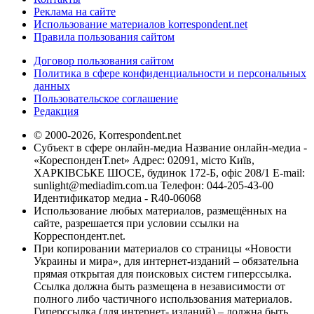
Реклама на сайте
Использование материалов korrespondent.net
Правила пользования сайтом
Договор пользования сайтом
Политика в сфере конфиденциальности и персональных
данных
Пользовательское соглашение
Редакция
© 2000-2026, Korrespondent.net
Субъект в сфере онлайн-медиа Название онлайн-медиа -
«КореспонденТ.net» Адрес: 02091, місто Київ,
ХАРКІВСЬКЕ ШОСЕ, будинок 172-Б, офіс 208/1 E-mail:
sunlight@mediadim.com.ua
Телефон: 044-205-43-00
Идентификатор медиа - R40-06068
Использование любых материалов, размещённых на
сайте, разрешается при условии ссылки на
Корреспондент.net.
При копировании материалов со страницы «Новости
Украины и мира», для интернет-изданий – обязательна
прямая открытая для поисковых систем гиперссылка.
Ссылка должна быть размещена в независимости от
полного либо частичного использования материалов.
Гиперссылка (для интернет- изданий) – должна быть