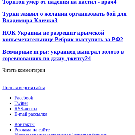
Торнтон умер от падения на настил - врач
4
Турки заявил о желании организовать бой для
Владимира Кличко
3
НОК Украины не разрешит крымской
копьеметательнице Ребрик выступить за РФ
2
Всемирные игры: украинец выиграл золото в
соревнованиях по джиу-джитсу
2
4
Читать комментарии
Полная версия сайта
Facebook
Twitter
RSS-ленты
E-mail рассылка
Контакты
Реклама на сайте