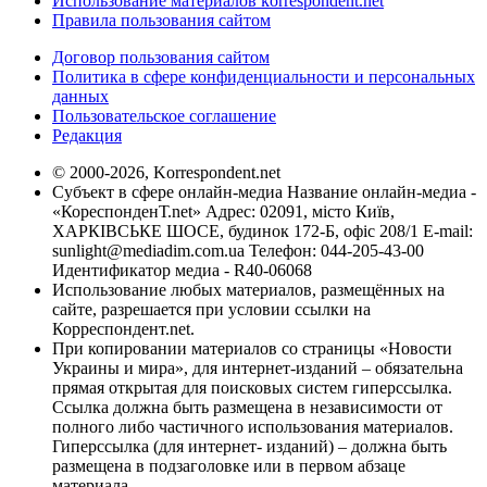
Использование материалов korrespondent.net
Правила пользования сайтом
Договор пользования сайтом
Политика в сфере конфиденциальности и персональных
данных
Пользовательское соглашение
Редакция
© 2000-2026, Korrespondent.net
Субъект в сфере онлайн-медиа Название онлайн-медиа -
«КореспонденТ.net» Адрес: 02091, місто Київ,
ХАРКІВСЬКЕ ШОСЕ, будинок 172-Б, офіс 208/1 E-mail:
sunlight@mediadim.com.ua
Телефон: 044-205-43-00
Идентификатор медиа - R40-06068
Использование любых материалов, размещённых на
сайте, разрешается при условии ссылки на
Корреспондент.net.
При копировании материалов со страницы «Новости
Украины и мира», для интернет-изданий – обязательна
прямая открытая для поисковых систем гиперссылка.
Ссылка должна быть размещена в независимости от
полного либо частичного использования материалов.
Гиперссылка (для интернет- изданий) – должна быть
размещена в подзаголовке или в первом абзаце
материала.