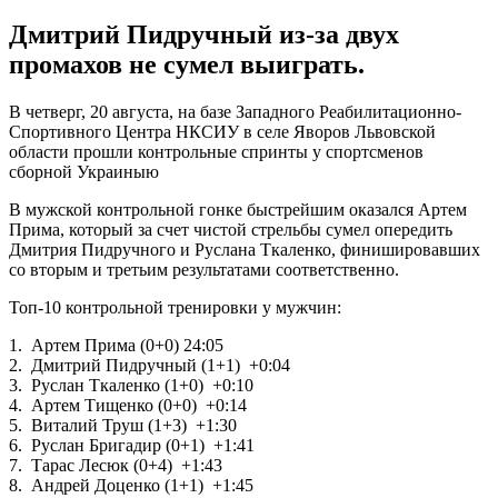
Дмитрий Пидручный из-за двух
промахов не сумел выиграть.
В четверг, 20 августа, на базе Западного Реабилитационно-
Спортивного Центра НКСИУ в селе Яворов Львовской
области прошли контрольные спринты у спортсменов
сборной Украиныю
В мужской контрольной гонке быстрейшим оказался Артем
Прима, который за счет чистой стрельбы сумел опередить
Дмитрия Пидручного и Руслана Ткаленко, финишировавших
со вторым и третьим результатами соответственно.
Топ-10 контрольной тренировки у мужчин:
1. Артем Прима (0+0) 24:05
2. Дмитрий Пидручный (1+1) +0:04
3. Руслан Ткаленко (1+0) +0:10
4. Артем Тищенко (0+0) +0:14
5. Виталий Труш (1+3) +1:30
6. Руслан Бригадир (0+1) +1:41
7. Тарас Лесюк (0+4) +1:43
8. Андрей Доценко (1+1) +1:45