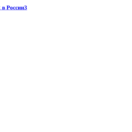
 в России
3