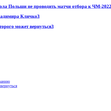
ола Польши не проводить матчи отбора к ЧМ-2022
Владимира Кличко
3
торого может вернуться
3
ованию
 вернуться