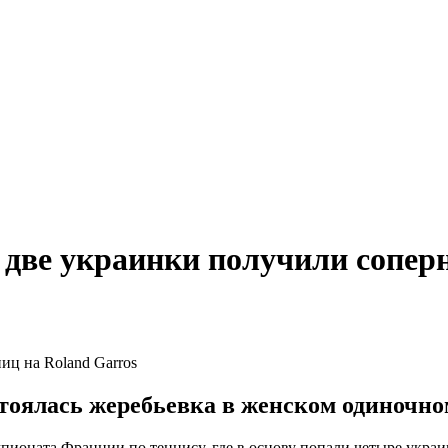
 две украинки получили соперн
оялась жеребьевка в женском одиночном
пионата Франции по теннису, где в основу попали четыре украи