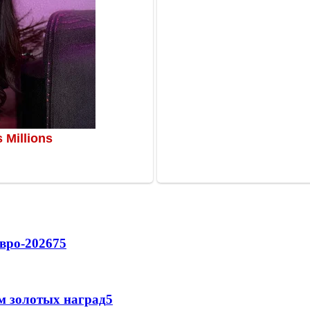
вро-2026
75
м золотых наград
5