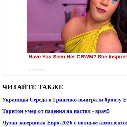
ЧИТАЙТЕ ТАКЖЕ
Украинцы Середа и Гриценко выиграли бронзу Е
Торнтон умер от падения на настил - врач
5
Лузан завершила Евро-2026 с полным комплекто