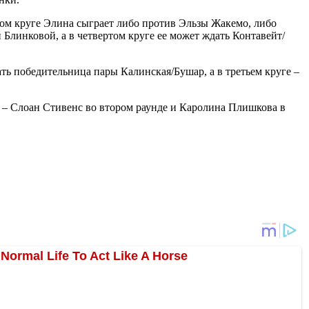
ом круге Элина сыграет либо против Эльзы Жакемо, либо
линковой, а в четвертом круге ее может ждать Контавейт/
ь победительница пары Калинская/Бушар, а в третьем круге –
я – Слоан Стивенс во втором раунде и Каролина Плишкова в