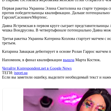
Первая ракетка Украины Элина Свитолина на старте турнира с
против победительницы квалификации. Дальше потенциально С
Гарсия/Саснович/Мертенс.
Даяна Ястремская в первом круге сыграет представительницы 
чешка Вондрусова. В четвертьфинале потенциально Даяна мож
Третья ракетка Украины Катерина Козлова стартует матчем с 
третьем.
Катарина Завацкая дебютирует в основе Ролан Гаррос матчем
Напомним, в финал квалификации
вышла
Марта Костюк.
Читайте Korrespondent.net в Google News
ТЕГИ:
isport.ua
Если вы заметили ошибку, выделите необходимый текст и нажми