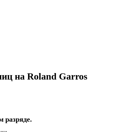
иц на Roland Garros
 разряде.
нки.