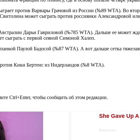
ыграет против Варвары Грачовой из России (№89 WTA). Во втор
витолина может сыграть против россиянки Александровой или Б
Австралии Дарьи Гавриловой (№785 WTA). Дальше ее может ждат
ет сыграть с первой сеяной Симоной Халеп.
испанкой Паулой Бадосой (№87 WTA). А вот дальше сетка тяжела
 против Кики Бертенс из Нидерландов (№8 WTA).
те Ctrl+Enter, чтобы сообщить об этом редакции.