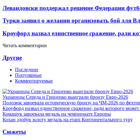
Левандовски поддержал решение Федерации футб
Турки заявил о желании организовать бой для 
Кроуфорд назвал единственное сражение, ради ко
Читать комментарии
Другие
Последние
Популярные
Комментируемые
Украинцы Середа и Гриценко выиграли бронзу Евро-2026
Полозюк завоевала историческую бронзу на ЧМ-2026 по фехт
Кроуфорд назвал единственное сражение, ради которого может
Комащук завоевала медаль на чемпионате Европы
Кохан здобув золоту медаль на етапі Континентального туру
Сюжеты