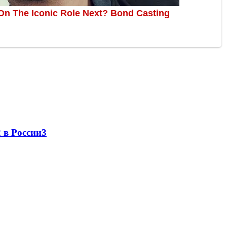
 в России
3