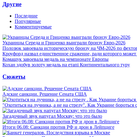
Другие
Последние
Популярные
Комментируемые
Украинцы Середа и Гриценко выиграли бронзу Евро-2026
Полозюк завоевала историческую бронзу на ЧМ-2026 по фехт
Кроуфорд назвал единственное сражение, ради которого может
Комащук завоевала медаль на чемпионате Европы
Кохан здобув золоту медаль на етапі Континентального туру
Сюжеты
Адские санкции. Решение Сената США
"Охотиться на лучника, а не на стрелу". Как Украине бороться 
Загадочный звук напугал Москву: что это было
Итоги 06.08: Санкции против РФ и дрон в Лейпциге