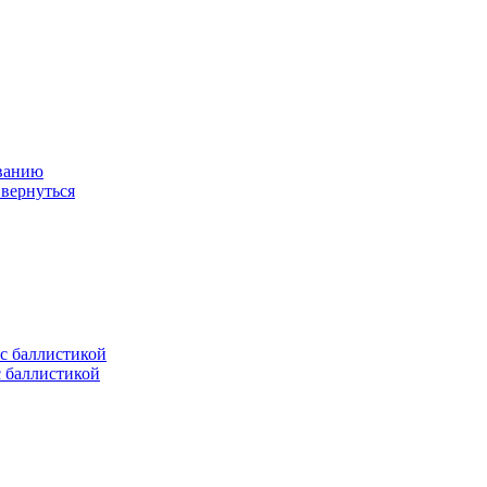
ованию
 вернуться
с баллистикой