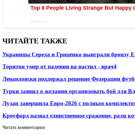
ЧИТАЙТЕ ТАКЖЕ
Украинцы Середа и Гриценко выиграли бронзу Е
Торнтон умер от падения на настил - врач
4
Левандовски поддержал решение Федерации футб
Турки заявил о желании организовать бой для 
Лузан завершила Евро-2026 с полным комплекто
Кроуфорд назвал единственное сражение, ради ко
Читать комментарии