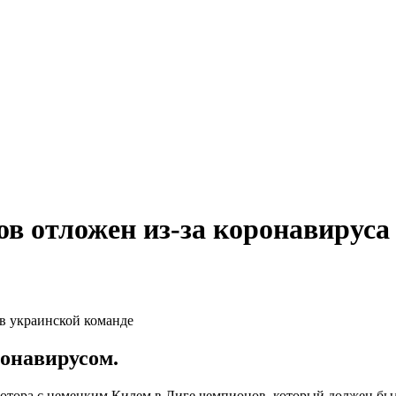
в отложен из-за коронавируса
ронавирусом.
отора с немецким Килем в Лиге чемпионов, который должен был 