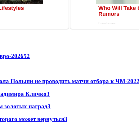
вро-2026
52
ола Польши не проводить матчи отбора к ЧМ-2022
Владимира Кличко
3
м золотых наград
3
торого может вернуться
3