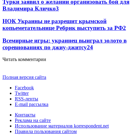
Турки заявил о желании организовать бой для
Владимира Кличко
3
НОК Украины не разрешит крымской
копьеметательнице Ребрик выступить за РФ
2
Всемирные игры: украинец выиграл золото в
соревнованиях по джиу-джитсу
2
4
Читать комментарии
Полная версия сайта
Facebook
Twitter
RSS-ленты
E-mail рассылка
Контакты
Реклама на сайте
Использование материалов korrespondent.net
Правила пользования сайтом