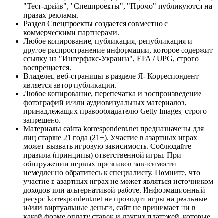
"Тест-драйв", "Спецпроекты", "Промо" публикуются на
правах рекламы.
Раздел Спецпроекты создается совместно с
коммерческими партнерами.
Любое копирование, публикация, републикация и
другое распространение информации, которое содержит
ссылку на "Интерфакс-Украина", EPA / UPG, строго
воспрещается.
Владелец веб-страницы в разделе Я- Корреспондент
является автор публикации.
Любое копирование, перепечатка и воспроизведение
фотографий и/или аудиовизуальных материалов,
принадлежащих правообладателю Getty Images, строго
запрещено.
Материалы сайта korrespondent.net предназначены для
лиц старше 21 года (21+). Участие в азартных играх
может вызвать игровую зависимость. Соблюдайте
правила (принципы) ответственной игры. При
обнаружении первых признаков зависимости
немедленно обратитесь к специалисту. Помните, что
участие в азартных играх не может являться источником
доходов или альтернативой работе. Информационный
ресурс korrespondent.net не проводит игры на реальные
и/или виртуальные деньги, сайт не принимает ни в
какой форме оплату ставок и других платежей, которые