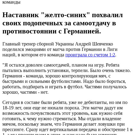
Наставник "желто-синих" похвалил
своих подопечных за самоотдачу в
противостоянии с Германией.
Главный тренер сборной Украины Андрей Шевченко
поделился эмоциями от матча против Германии в Лиги
наций, в котором его команда
проиграла со счетом 1:2
.
"Я остался доволен самоотдачей, планом на игру. Ребята
пытались выполнить установки, терпели. Было очень тяжело.
Германия - команда, хорошо контролирующая мяч, с
быстрыми и сильными футболистами. Надо было бороться,
работать, подбирать и играть в футбол. Частями получалось
хорошо, частями - нет.
Сегодня в составе были ребята, уже не дебютанты, но им по
18-19 лет, они еще не нюхали пороха. Эти матчи дадут им
возможность почувствовать этот уровень, как нужно себя
готовить, к чему нужно стремиться. Мы отдали владение
мячом, поскольку знаем, что Германия делает ловушки при
прессинге. Сразу идет вертикальная передача и обострение 1 в
1, а мы проигрываем в этом, и нам надо было изменить