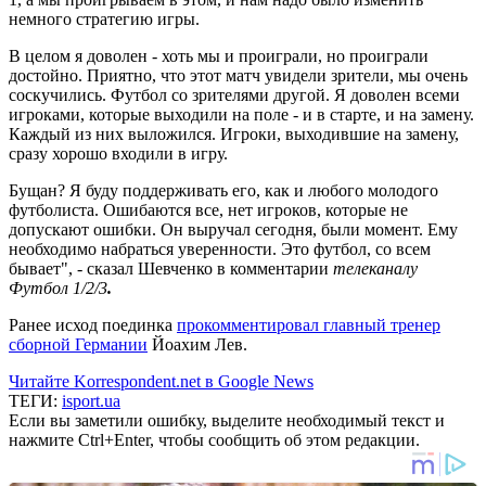
немного стратегию игры.
В целом я доволен - хоть мы и проиграли, но проиграли
достойно. Приятно, что этот матч увидели зрители, мы очень
соскучились. Футбол со зрителями другой. Я доволен всеми
игроками, которые выходили на поле - и в старте, и на замену.
Каждый из них выложился. Игроки, выходившие на замену,
сразу хорошо входили в игру.
Бущан? Я буду поддерживать его, как и любого молодого
футболиста. Ошибаются все, нет игроков, которые не
допускают ошибки. Он выручал сегодня, были момент. Ему
необходимо набраться уверенности. Это футбол, со всем
бывает", - сказал Шевченко в комментарии
телеканалу
Футбол 1/2/3
.
Ранее исход поединка
прокомментировал главный тренер
сборной Германии
Йоахим Лев.
Читайте Korrespondent.net в Google News
ТЕГИ:
isport.ua
Если вы заметили ошибку, выделите необходимый текст и
нажмите Ctrl+Enter, чтобы сообщить об этом редакции.