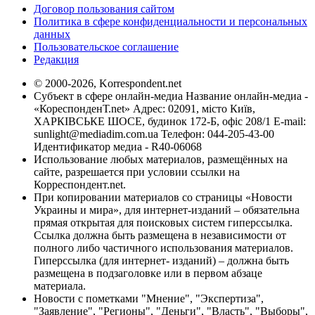
Договор пользования сайтом
Политика в сфере конфиденциальности и персональных
данных
Пользовательское соглашение
Редакция
© 2000-2026, Korrespondent.net
Субъект в сфере онлайн-медиа Название онлайн-медиа -
«КореспонденТ.net» Адрес: 02091, місто Київ,
ХАРКІВСЬКЕ ШОСЕ, будинок 172-Б, офіс 208/1 E-mail:
sunlight@mediadim.com.ua
Телефон: 044-205-43-00
Идентификатор медиа - R40-06068
Использование любых материалов, размещённых на
сайте, разрешается при условии ссылки на
Корреспондент.net.
При копировании материалов со страницы «Новости
Украины и мира», для интернет-изданий – обязательна
прямая открытая для поисковых систем гиперссылка.
Ссылка должна быть размещена в независимости от
полного либо частичного использования материалов.
Гиперссылка (для интернет- изданий) – должна быть
размещена в подзаголовке или в первом абзаце
материала.
Новости с пометками "Мнение", "Экспертиза",
"Заявление", "Регионы", "Деньги", "Власть", "Выборы",