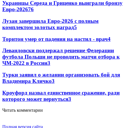
Украинцы Середа и Гриценко выиграли бронзу
Евро-2026
76
Лузан завершила Евро-2026 с полным
комплектом золотых наград
5
Торнтон умер от падения на настил - врач
4
Левандовски поддержал решение Федерации
футбола Польши не проводить матчи отбора к
ЧМ-2022 в России
3
Турки заявил о желании организовать бой для
Владимира Кличко
3
Кроуфорд назвал единственное сражение, ради
которого может вернуться
3
Читать комментарии
Полная версия сайта