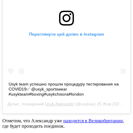
Переглянути цей допис в Instagram
Usyk team успешно прошли процедуру тестирования на
COVID19✅ @usyk_sportswear
#usykteam#boxing#usykchisora#london
Допис, поширений
Usyk Aleksandr
(@usykaa)
25 Жов 2020 р. о 6:41 PDT
Отметим, что Александр уже
находится в Великобритании
,
где будет проходить поединок.