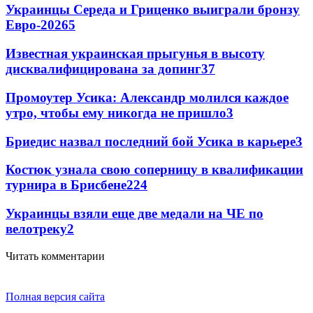
Украинцы Середа и Гриценко выиграли бронзу
Евро-2026
5
Известная украинская прыгунья в высоту
дисквалифицирована за допинг
3
7
Промоутер Усика: Александр молился каждое
утро, чтобы ему никогда не пришло
3
Бриедис назвал последний бой Усика в карьере
3
Костюк узнала свою соперницу в квалификации
турнира в Брисбене
2
24
Украинцы взяли еще две медали на ЧЕ по
велотреку
2
Читать комментарии
Полная версия сайта