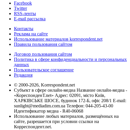
Facebook
Twitter
RSS-ленты
E-mail рассылка
Контакты
Реклама на сайте
Использование материалов korrespondent.net
Правила пользования сайтом
Договор пользования сайтом
Политика в сфере конфиденциальности и персональных
данных
Пользовательское соглашение
Редакция
© 2000-2026, Korrespondent.net
Субъект в сфере онлайн-медиа Название онлайн-медиа -
«КореспонденТ.net» Адрес: 02091, місто Київ,
ХАРКІВСЬКЕ ШОСЕ, будинок 172-Б, офіс 208/1 E-mail:
sunlight@mediadim.com.ua
Телефон: 044-205-43-00
Идентификатор медиа - R40-06068
Использование любых материалов, размещённых на
сайте, разрешается при условии ссылки на
Корреспондент.net.