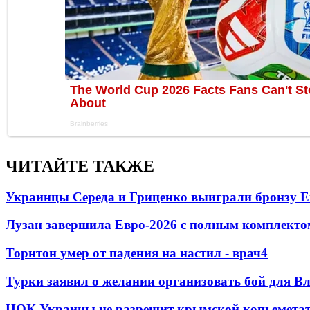
ЧИТАЙТЕ ТАКЖЕ
Украинцы Середа и Гриценко выиграли бронзу Е
Лузан завершила Евро-2026 с полным комплекто
Торнтон умер от падения на настил - врач
4
Турки заявил о желании организовать бой для 
НОК Украины не разрешит крымской копьеметат