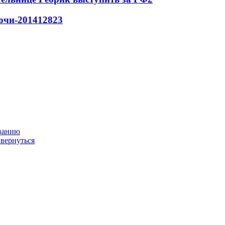
очи-2014
128
2
3
ованию
 вернуться