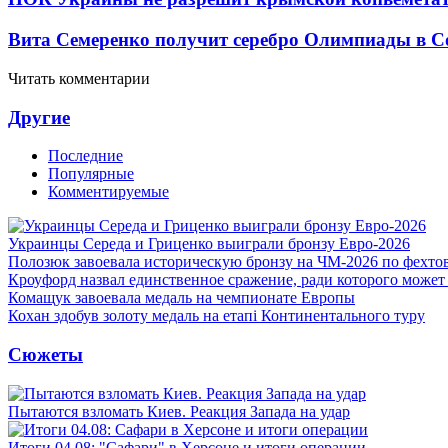
Вита Семеренко получит серебро Олимпиады в С
Читать комментарии
Другие
Последние
Популярные
Комментируемые
Украинцы Середа и Гриценко выиграли бронзу Евро-2026
Полозюк завоевала историческую бронзу на ЧМ-2026 по фехт
Кроуфорд назвал единственное сражение, ради которого может
Комащук завоевала медаль на чемпионате Европы
Кохан здобув золоту медаль на етапі Континентального туру
Сюжеты
Пытаются взломать Киев. Реакция Запада на удар
Итоги 04.08: "Сафари" в Херсоне и итоги операции