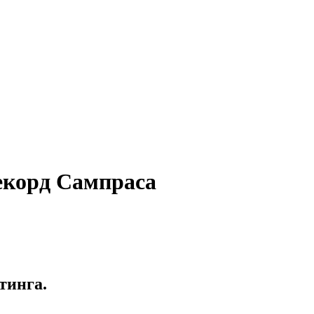
рекорд Сампраса
тинга.