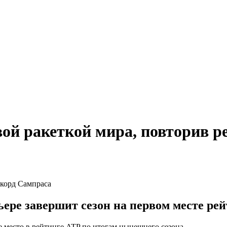
вой ракеткой мира, повторив 
ьере завершит сезон на первом месте рей
 место в рейтинге ATP по итогам нынешнего сезона.