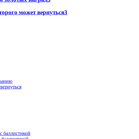
торого может вернуться
3
ованию
 вернуться
с баллистикой