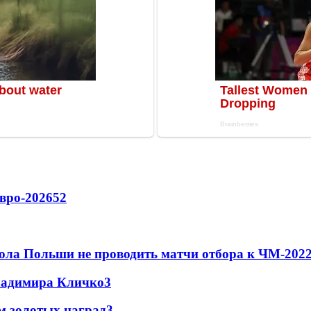
вро-2026
52
ола Польши не проводить матчи отбора к ЧМ-2022
Владимира Кличко
3
м золотых наград
3