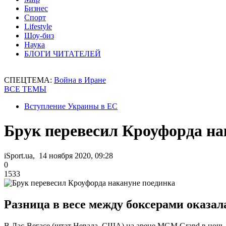
Бизнес
Спорт
Lifestyle
Шоу-биз
Наука
БЛОГИ ЧИТАТЕЛЕЙ
СПЕЦТЕМА:
Война в Иране
ВСЕ ТЕМЫ
Вступление Украины в ЕС
Брук перевесил Кроуфорда на
iSport.ua, 14 ноября 2020, 09:28
0
1533
Разница в весе между боксерами оказа
В Лас-Вегасе (штат Невада, США) на арене MGM Grand в ночь с