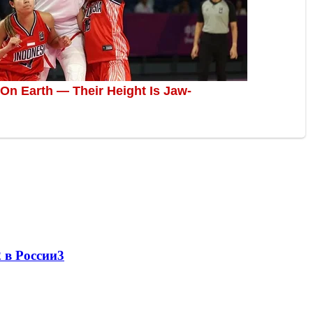
 в России
3