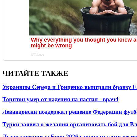
ЧИТАЙТЕ ТАКЖЕ
Украинцы Середа и Гриценко выиграли бронзу Е
Торнтон умер от падения на настил - врач
4
Левандовски поддержал решение Федерации футб
Турки заявил о желании организовать бой для 
Лузан завершила Евро-2026 с полным комплекто