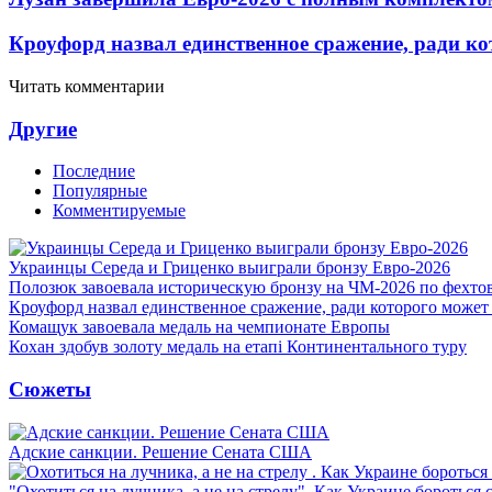
Кроуфорд назвал единственное сражение, ради ко
Читать комментарии
Другие
Последние
Популярные
Комментируемые
Украинцы Середа и Гриценко выиграли бронзу Евро-2026
Полозюк завоевала историческую бронзу на ЧМ-2026 по фехт
Кроуфорд назвал единственное сражение, ради которого может
Комащук завоевала медаль на чемпионате Европы
Кохан здобув золоту медаль на етапі Континентального туру
Сюжеты
Адские санкции. Решение Сената США
"Охотиться на лучника, а не на стрелу". Как Украине бороться 