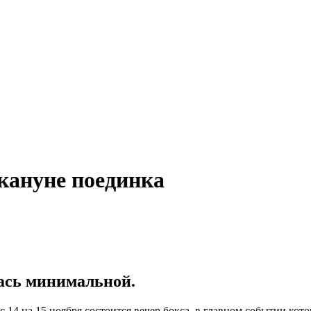
кануне поединка
лась минимальной.
 14 на 15 ноября состоится вечер бокса, в главном событии кот