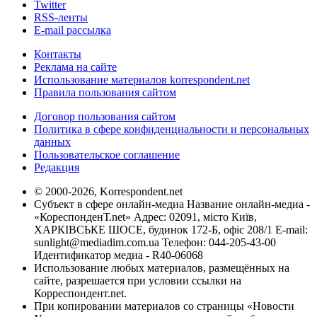
Twitter
RSS-ленты
E-mail рассылка
Контакты
Реклама на сайте
Использование материалов korrespondent.net
Правила пользования сайтом
Договор пользования сайтом
Политика в сфере конфиденциальности и персональных
данных
Пользовательское соглашение
Редакция
© 2000-2026, Korrespondent.net
Субъект в сфере онлайн-медиа Название онлайн-медиа -
«КореспонденТ.net» Адрес: 02091, місто Київ,
ХАРКІВСЬКЕ ШОСЕ, будинок 172-Б, офіс 208/1 E-mail:
sunlight@mediadim.com.ua
Телефон: 044-205-43-00
Идентификатор медиа - R40-06068
Использование любых материалов, размещённых на
сайте, разрешается при условии ссылки на
Корреспондент.net.
При копировании материалов со страницы «Новости