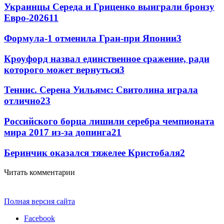
Украинцы Середа и Гриценко выиграли бронзу
Евро-2026
11
Формула-1 отменила Гран-при Японии
3
Кроуфорд назвал единственное сражение, ради
которого может вернуться
3
Теннис. Серена Уильямс: Свитолина играла
отлично
2
3
Российского борца лишили серебра чемпионата
мира 2017 из-за допинга
2
1
Беринчик оказался тяжелее Кристобаля
2
Читать комментарии
Полная версия сайта
Facebook