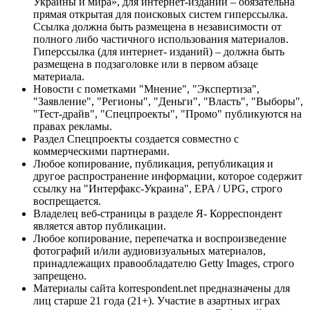
Украины и мира», для интернет-изданий – обязательна
прямая открытая для поисковых систем гиперссылка.
Ссылка должна быть размещена в независимости от
полного либо частичного использования материалов.
Гиперссылка (для интернет- изданий) – должна быть
размещена в подзаголовке или в первом абзаце
материала.
Новости с пометками "Мнение", "Экспертиза",
"Заявление", "Регионы", "Деньги", "Власть", "Выборы",
"Тест-драйв", "Спецпроекты", "Промо" публикуются на
правах рекламы.
Раздел Спецпроекты создается совместно с
коммерческими партнерами.
Любое копирование, публикация, републикация и
другое распространение информации, которое содержит
ссылку на "Интерфакс-Украина", EPA / UPG, строго
воспрещается.
Владелец веб-страницы в разделе Я- Корреспондент
является автор публикации.
Любое копирование, перепечатка и воспроизведение
фотографий и/или аудиовизуальных материалов,
принадлежащих правообладателю Getty Images, строго
запрещено.
Материалы сайта korrespondent.net предназначены для
лиц старше 21 года (21+). Участие в азартных играх