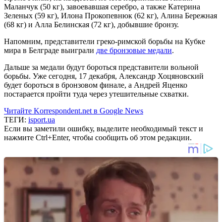
Маланчук (50 кг), завоевавшая серебро, а также Катерина
Зеленых (59 кг), Илона Прокопевнюк (62 кг), Алина Бережная
(68 кг) и Алла Белинская (72 кг), добывшие бронзу.
Напомним, представители греко-римской борьбы на Кубке
мира в Белграде выиграли
две бронзовые медали
.
Дальше за медали будут бороться представители вольной
борьбы. Уже сегодня, 17 декабря, Александр Хоцяновский
будет бороться в бронзовом финале, а Андрей Яценко
постарается пройти туда через утешительные схватки.
Читайте Korrespondent.net в Google News
ТЕГИ:
isport.ua
Если вы заметили ошибку, выделите необходимый текст и
нажмите Ctrl+Enter, чтобы сообщить об этом редакции.