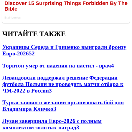
ЧИТАЙТЕ ТАКЖЕ
Украинцы Середа и Гриценко выиграли бронзу
Евро-2026
52
Торнтон умер от падения на настил - врач
4
Левандовски поддержал решение Федерации
футбола Польши не проводить матчи отбора к
ЧМ-2022 в России
3
Турки заявил о желании организовать бой для
Владимира Кличко
3
Лузан завершила Евро-2026 с полным
комплектом золотых наград
3