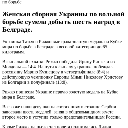
Женская сборная Украины по вольной
борьбе сумела добыть шесть наград в
Белграде.
Украинка Татьяна Рижко выиграла золотую медаль на Кубке
мира по борьбе в Белграде в весовой категории до 65
килограмм.
В финальной схватке Рижко победила Ирину Рингачи из
Молдовы — 14:4. На пути к финалу украинка побеждала
россиянку Марию Кузнецову в четвертьфинале (8:4) и
действующую чемпионку Европы Мими Николову Христову
из Болгарии в полуфинале (13:8).
Рижко принесла Украине первую золотую медаль на Кубке
мира в Белграде.
Всего же наши девушки на состязаниях в столице Сербии
завоевали шесть медалей, заняв в общекомандном зачете
второе место и уступив только представительницам России.
Кроме Рижко, на пьедестал почета поднимались Лилия