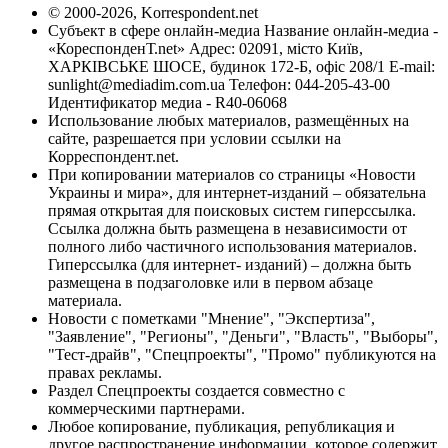
© 2000-2026, Korrespondent.net
Субъект в сфере онлайн-медиа Название онлайн-медиа -
«КореспонденТ.net» Адрес: 02091, місто Київ,
ХАРКІВСЬКЕ ШОСЕ, будинок 172-Б, офіс 208/1 E-mail:
sunlight@mediadim.com.ua
Телефон: 044-205-43-00
Идентификатор медиа - R40-06068
Использование любых материалов, размещённых на
сайте, разрешается при условии ссылки на
Корреспондент.net.
При копировании материалов со страницы «Новости
Украины и мира», для интернет-изданий – обязательна
прямая открытая для поисковых систем гиперссылка.
Ссылка должна быть размещена в независимости от
полного либо частичного использования материалов.
Гиперссылка (для интернет- изданий) – должна быть
размещена в подзаголовке или в первом абзаце
материала.
Новости с пометками "Мнение", "Экспертиза",
"Заявление", "Регионы", "Деньги", "Власть", "Выборы",
"Тест-драйв", "Спецпроекты", "Промо" публикуются на
правах рекламы.
Раздел Спецпроекты создается совместно с
коммерческими партнерами.
Любое копирование, публикация, републикация и
другое распространение информации, которое содержит