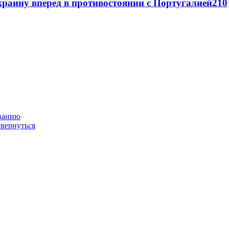
раину вперед в противостоянии с Португалией
2
10
ованию
 вернуться