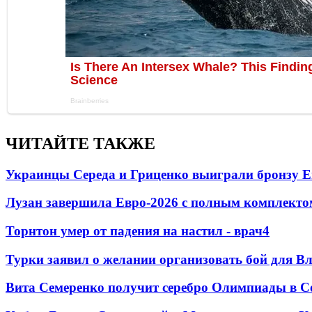
ЧИТАЙТЕ ТАКЖЕ
Украинцы Середа и Гриценко выиграли бронзу Е
Лузан завершила Евро-2026 с полным комплекто
Торнтон умер от падения на настил - врач
4
Турки заявил о желании организовать бой для 
Вита Семеренко получит серебро Олимпиады в С