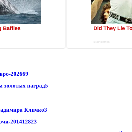
вро-2026
69
м золотых наград
5
Владимира Кличко
3
очи-2014
128
2
3