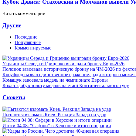
Кубок Дэвиса: Стаховский и Молчанов вывели Ук
Читать комментарии
Другие
Последние
Популярные
Комментируемые
Украинцы Середа и Гриценко выиграли бронзу Евро-2026
Полозюк завоевала историческую бронзу на ЧМ-2026 по фехт
Кроуфорд назвал единственное сражение, ради которого может
Комащук завоевала медаль на чемпионате Европы
Кохан здобув золоту медаль на етапі Континентального туру
Сюжеты
Пытаются взломать Киев. Реакция Запада на удар
Итоги 04.08: "Сафари" в Херсоне и итоги операции