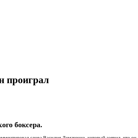
он проиграл
ого боксера.
ментировал слова Василия Ломаченко, который заявил, что он п