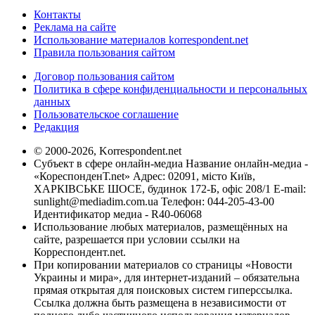
Контакты
Реклама на сайте
Использование материалов korrespondent.net
Правила пользования сайтом
Договор пользования сайтом
Политика в сфере конфиденциальности и персональных
данных
Пользовательское соглашение
Редакция
© 2000-2026, Korrespondent.net
Субъект в сфере онлайн-медиа Название онлайн-медиа -
«КореспонденТ.net» Адрес: 02091, місто Київ,
ХАРКІВСЬКЕ ШОСЕ, будинок 172-Б, офіс 208/1 E-mail:
sunlight@mediadim.com.ua
Телефон: 044-205-43-00
Идентификатор медиа - R40-06068
Использование любых материалов, размещённых на
сайте, разрешается при условии ссылки на
Корреспондент.net.
При копировании материалов со страницы «Новости
Украины и мира», для интернет-изданий – обязательна
прямая открытая для поисковых систем гиперссылка.
Ссылка должна быть размещена в независимости от