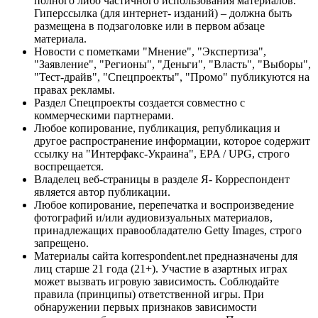
полного либо частичного использования материалов.
Гиперссылка (для интернет- изданий) – должна быть
размещена в подзаголовке или в первом абзаце
материала.
Новости с пометками "Мнение", "Экспертиза",
"Заявление", "Регионы", "Деньги", "Власть", "Выборы",
"Тест-драйв", "Спецпроекты", "Промо" публикуются на
правах рекламы.
Раздел Спецпроекты создается совместно с
коммерческими партнерами.
Любое копирование, публикация, републикация и
другое распространение информации, которое содержит
ссылку на "Интерфакс-Украина", EPA / UPG, строго
воспрещается.
Владелец веб-страницы в разделе Я- Корреспондент
является автор публикации.
Любое копирование, перепечатка и воспроизведение
фотографий и/или аудиовизуальных материалов,
принадлежащих правообладателю Getty Images, строго
запрещено.
Материалы сайта korrespondent.net предназначены для
лиц старше 21 года (21+). Участие в азартных играх
может вызвать игровую зависимость. Соблюдайте
правила (принципы) ответственной игры. При
обнаружении первых признаков зависимости