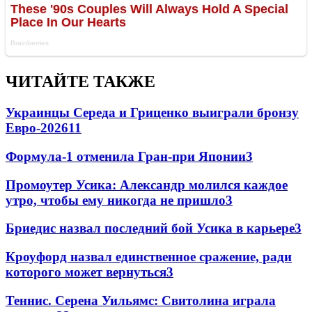
ЧИТАЙТЕ ТАКЖЕ
Украинцы Середа и Гриценко выиграли бронзу
Евро-2026
11
Формула-1 отменила Гран-при Японии
3
Промоутер Усика: Александр молился каждое
утро, чтобы ему никогда не пришло
3
Бриедис назвал последний бой Усика в карьере
3
Кроуфорд назвал единственное сражение, ради
которого может вернуться
3
Теннис. Серена Уильямс: Свитолина играла