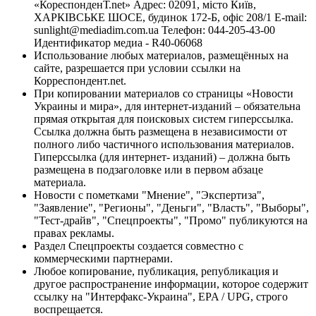
«КореспонденТ.net» Адрес: 02091, місто Київ,
ХАРКІВСЬКЕ ШОСЕ, будинок 172-Б, офіс 208/1 E-mail:
sunlight@mediadim.com.ua
Телефон: 044-205-43-00
Идентификатор медиа - R40-06068
Использование любых материалов, размещённых на
сайте, разрешается при условии ссылки на
Корреспондент.net.
При копировании материалов со страницы «Новости
Украины и мира», для интернет-изданий – обязательна
прямая открытая для поисковых систем гиперссылка.
Ссылка должна быть размещена в независимости от
полного либо частичного использования материалов.
Гиперссылка (для интернет- изданий) – должна быть
размещена в подзаголовке или в первом абзаце
материала.
Новости с пометками "Мнение", "Экспертиза",
"Заявление", "Регионы", "Деньги", "Власть", "Выборы",
"Тест-драйв", "Спецпроекты", "Промо" публикуются на
правах рекламы.
Раздел Спецпроекты создается совместно с
коммерческими партнерами.
Любое копирование, публикация, републикация и
другое распространение информации, которое содержит
ссылку на "Интерфакс-Украина", EPA / UPG, строго
воспрещается.