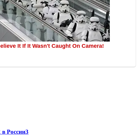
 в России
3