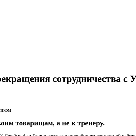
екращения сотрудничества с 
оим товарищам, а не к тренеру.
О) Джеймс Али Башир рассказал подробности совместной работы