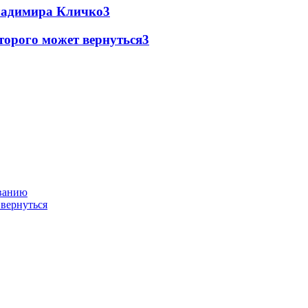
Владимира Кличко
3
торого может вернуться
3
ованию
 вернуться