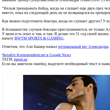
"Нельзя тренировать бойца, когда он слушает еще двух-трех че
вместе, пока на следующий день он не возвращался на трениров
Как можно подготовить боксера, когда он слушает других? У все
В большинстве случаев боксеры прислушиваются, не только Але
У меня есть опыт и там, и там. Я делаю это 51 год своей жизн
каналу
BWTM SPORTS & GAMING
.
Отметим, что Али Башир назвал
оптимальный вес Александра
.
Читайте Korrespondent.net в Google News
ТЕГИ:
isport.ua
Если вы заметили ошибку, выделите необходимый текст и нажми