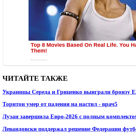
ЧИТАЙТЕ ТАКЖЕ
Украинцы Середа и Гриценко выиграли бронзу Е
Торнтон умер от падения на настил - врач
5
Лузан завершила Евро-2026 с полным комплекто
Левандовски поддержал решение Федерации футб