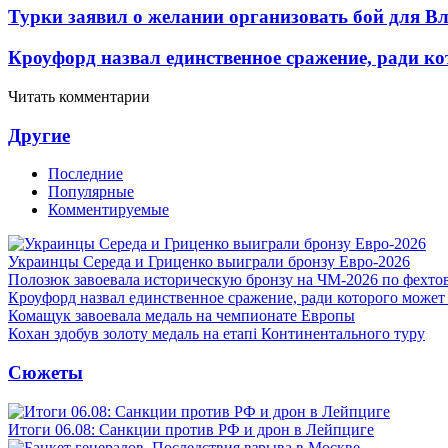
Турки заявил о желании организовать бой для 
Кроуфорд назвал единственное сражение, ради ко
Читать комментарии
Другие
Последние
Популярные
Комментируемые
Украинцы Середа и Гриценко выиграли бронзу Евро-2026
Полозюк завоевала историческую бронзу на ЧМ-2026 по фехт
Кроуфорд назвал единственное сражение, ради которого может
Комащук завоевала медаль на чемпионате Европы
Кохан здобув золоту медаль на етапі Континентального туру
Сюжеты
Итоги 06.08: Санкции против РФ и дрон в Лейпциге