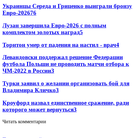
Украинцы Середа и Гриценко выиграли бронзу
Евро-2026
76
Лузан завершила Евро-2026 с полным
комплектом золотых наград
5
Торнтон умер от падения на настил - врач
4
Левандовски поддержал решение Федерации
футбола Польши не проводить матчи отбора к
ЧМ-2022 в России
3
Турки заявил о желании организовать бой для
Владимира Кличко
3
Кроуфорд назвал единственное сражение, ради
которого может вернуться
3
Читать комментарии