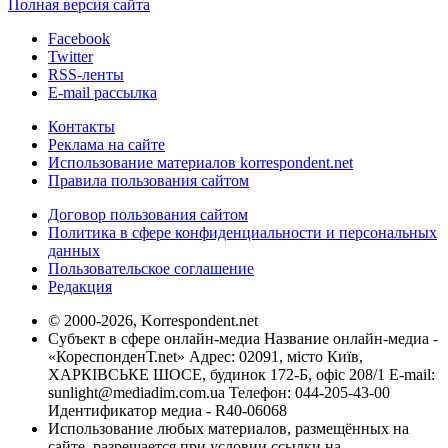
Полная версия сайта
Facebook
Twitter
RSS-ленты
E-mail рассылка
Контакты
Реклама на сайте
Использование материалов korrespondent.net
Правила пользования сайтом
Договор пользования сайтом
Политика в сфере конфиденциальности и персональных
данных
Пользовательское соглашение
Редакция
© 2000-2026, Korrespondent.net
Субъект в сфере онлайн-медиа Название онлайн-медиа -
«КореспонденТ.net» Адрес: 02091, місто Київ,
ХАРКІВСЬКЕ ШОСЕ, будинок 172-Б, офіс 208/1 E-mail:
sunlight@mediadim.com.ua
Телефон: 044-205-43-00
Идентификатор медиа - R40-06068
Использование любых материалов, размещённых на
сайте, разрешается при условии ссылки на