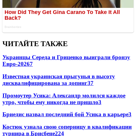
ЧИТАЙТЕ ТАКЖЕ
Украинцы Середа и Гриценко выиграли бронзу
Евро-2026
7
Известная украинская прыгунья в высоту
дисквалифицирована за допинг
3
7
Промоутер Усика: Александр молился каждое
утро, чтобы ему никогда не пришло
3
Бриедис назвал последний бой Усика в карьере
3
Костюк узнала свою соперницу в квалификации
турнира в Брисбене
2
24