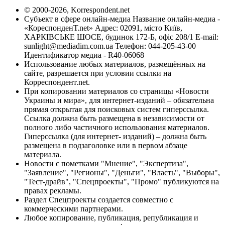
© 2000-2026, Korrespondent.net
Субъект в сфере онлайн-медиа Название онлайн-медиа -
«КореспонденТ.net» Адрес: 02091, місто Київ,
ХАРКІВСЬКЕ ШОСЕ, будинок 172-Б, офіс 208/1 E-mail:
sunlight@mediadim.com.ua
Телефон: 044-205-43-00
Идентификатор медиа - R40-06068
Использование любых материалов, размещённых на
сайте, разрешается при условии ссылки на
Корреспондент.net.
При копировании материалов со страницы «Новости
Украины и мира», для интернет-изданий – обязательна
прямая открытая для поисковых систем гиперссылка.
Ссылка должна быть размещена в независимости от
полного либо частичного использования материалов.
Гиперссылка (для интернет- изданий) – должна быть
размещена в подзаголовке или в первом абзаце
материала.
Новости с пометками "Мнение", "Экспертиза",
"Заявление", "Регионы", "Деньги", "Власть", "Выборы",
"Тест-драйв", "Спецпроекты", "Промо" публикуются на
правах рекламы.
Раздел Спецпроекты создается совместно с
коммерческими партнерами.
Любое копирование, публикация, републикация и