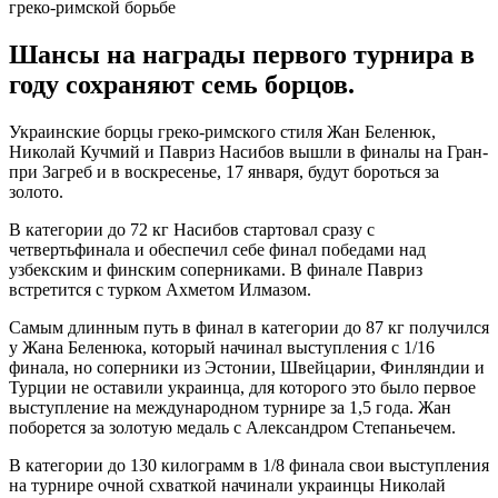
Шансы на награды первого турнира в
году сохраняют семь борцов.
Украинские борцы греко-римского стиля Жан Беленюк,
Николай Кучмий и Павриз Насибов вышли в финалы на Гран-
при Загреб и в воскресенье, 17 января, будут бороться за
золото.
В категории до 72 кг Насибов стартовал сразу с
четвертьфинала и обеспечил себе финал победами над
узбекским и финским соперниками. В финале Павриз
встретится с турком Ахметом Илмазом.
Самым длинным путь в финал в категории до 87 кг получился
у Жана Беленюка, который начинал выступления с 1/16
финала, но соперники из Эстонии, Швейцарии, Финляндии и
Турции не оставили украинца, для которого это было первое
выступление на международном турнире за 1,5 года. Жан
поборется за золотую медаль с Александром Степаньечем.
В категории до 130 килограмм в 1/8 финала свои выступления
на турнире очной схваткой начинали украинцы Николай