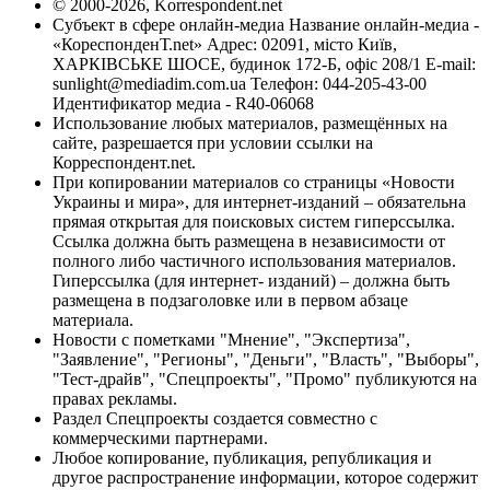
© 2000-2026, Korrespondent.net
Субъект в сфере онлайн-медиа Название онлайн-медиа -
«КореспонденТ.net» Адрес: 02091, місто Київ,
ХАРКІВСЬКЕ ШОСЕ, будинок 172-Б, офіс 208/1 E-mail:
sunlight@mediadim.com.ua
Телефон: 044-205-43-00
Идентификатор медиа - R40-06068
Использование любых материалов, размещённых на
сайте, разрешается при условии ссылки на
Корреспондент.net.
При копировании материалов со страницы «Новости
Украины и мира», для интернет-изданий – обязательна
прямая открытая для поисковых систем гиперссылка.
Ссылка должна быть размещена в независимости от
полного либо частичного использования материалов.
Гиперссылка (для интернет- изданий) – должна быть
размещена в подзаголовке или в первом абзаце
материала.
Новости с пометками "Мнение", "Экспертиза",
"Заявление", "Регионы", "Деньги", "Власть", "Выборы",
"Тест-драйв", "Спецпроекты", "Промо" публикуются на
правах рекламы.
Раздел Спецпроекты создается совместно с
коммерческими партнерами.
Любое копирование, публикация, републикация и
другое распространение информации, которое содержит