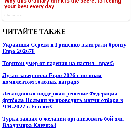
ЧИТАЙТЕ ТАКЖЕ
Украинцы Середа и Гриценко выиграли бронзу
Евро-2026
78
Торнтон умер от падения на настил - врач
5
Лузан завершила Евро-2026 с полным
комплектом золотых наград
5
Левандовски поддержал решение Федерации
футбола Польши не проводить матчи отбора к
ЧМ-2022 в России
3
Турки заявил о желании организовать бой для
Владимира Кличко
3