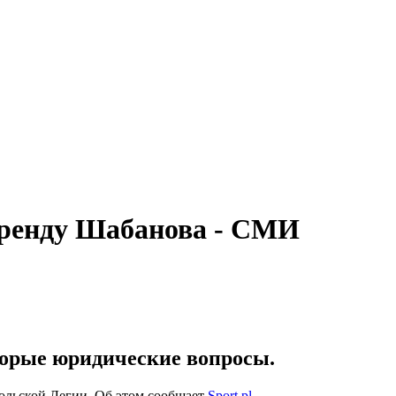
аренду Шабанова - СМИ
торые юридические вопросы.
льской Легии. Об этом сообщает
Sport.pl
.