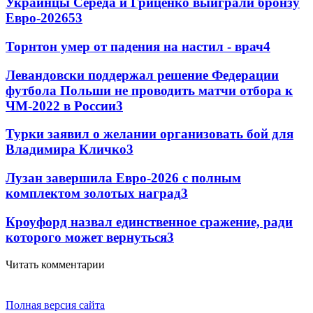
Украинцы Середа и Гриценко выиграли бронзу
Евро-2026
53
Торнтон умер от падения на настил - врач
4
Левандовски поддержал решение Федерации
футбола Польши не проводить матчи отбора к
ЧМ-2022 в России
3
Турки заявил о желании организовать бой для
Владимира Кличко
3
Лузан завершила Евро-2026 с полным
комплектом золотых наград
3
Кроуфорд назвал единственное сражение, ради
которого может вернуться
3
Читать комментарии
Полная версия сайта