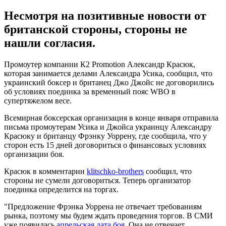
Несмотря на позитивные новости от
британской стороны, стороны не
нашли согласия.
Промоутер компании К2 Promotion Александр Красюк,
которая занимается делами Александра Усика, сообщил, что
украинский боксер и британец Джо Джойс не договорились
об условиях поединка за временный пояс WBO в
супертяжелом весе.
Всемирная боксерская организация в конце января отправила
письма промоутерам Усика и Джойса украинцу Александру
Красюку и британцу Фрэнку Уоррену, где сообщила, что у
сторон есть 15 дней договориться о финансовых условиях
организации боя.
Красюк в комментарии
klitschko-brothers
сообщил, что
стороны не сумели договориться. Теперь организатор
поединка определится на торгах.
"Предложение Фрэнка Уоррена не отвечает требованиям
рынка, поэтому мы будем ждать проведения торгов. В СМИ
уже появилась
апрельская дата боя
. Она не отвечает