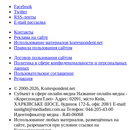
Facebook
Twitter
RSS-ленты
E-mail рассылка
Контакты
Реклама на сайте
Использование материалов korrespondent.net
Правила пользования сайтом
Договор пользования сайтом
Политика в сфере конфиденциальности и персональных
данных
Пользовательское соглашение
Редакция
© 2000-2026, Korrespondent.net
Субъект в сфере онлайн-медиа Название онлайн-медиа -
«КореспонденТ.net» Адрес: 02091, місто Київ,
ХАРКІВСЬКЕ ШОСЕ, будинок 172-Б, офіс 208/1 E-mail:
sunlight@mediadim.com.ua
Телефон: 044-205-43-00
Идентификатор медиа - R40-06068
Использование любых материалов, размещённых на
сайте, разрешается при условии ссылки на