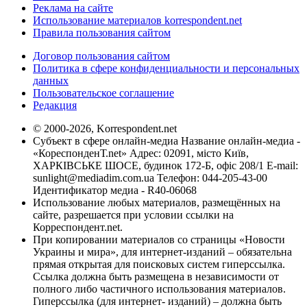
Реклама на сайте
Использование материалов korrespondent.net
Правила пользования сайтом
Договор пользования сайтом
Политика в сфере конфиденциальности и персональных
данных
Пользовательское соглашение
Редакция
© 2000-2026, Korrespondent.net
Субъект в сфере онлайн-медиа Название онлайн-медиа -
«КореспонденТ.net» Адрес: 02091, місто Київ,
ХАРКІВСЬКЕ ШОСЕ, будинок 172-Б, офіс 208/1 E-mail:
sunlight@mediadim.com.ua
Телефон: 044-205-43-00
Идентификатор медиа - R40-06068
Использование любых материалов, размещённых на
сайте, разрешается при условии ссылки на
Корреспондент.net.
При копировании материалов со страницы «Новости
Украины и мира», для интернет-изданий – обязательна
прямая открытая для поисковых систем гиперссылка.
Ссылка должна быть размещена в независимости от
полного либо частичного использования материалов.
Гиперссылка (для интернет- изданий) – должна быть