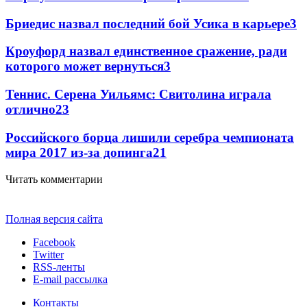
Бриедис назвал последний бой Усика в карьере
3
Кроуфорд назвал единственное сражение, ради
которого может вернуться
3
Теннис. Серена Уильямс: Свитолина играла
отлично
2
3
Российского борца лишили серебра чемпионата
мира 2017 из-за допинга
2
1
Читать комментарии
Полная версия сайта
Facebook
Twitter
RSS-ленты
E-mail рассылка
Контакты