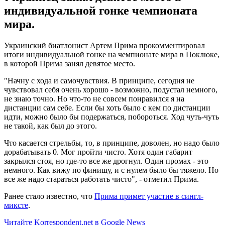
индивидуальной гонке чемпионата
мира.
Украинский биатлонист Артем Прима прокомментировал
итоги индивидуальной гонке на чемпионате мира в Поклюке,
в которой Прима занял девятое место.
"Начну с хода и самочувствия. В принципе, сегодня не
чувствовал себя очень хорошо - возможно, подустал немного,
не знаю точно. Но что-то не совсем понравился я на
дистанции сам себе. Если бы хоть было с кем по дистанции
идти, можно было бы подержаться, побороться. Ход чуть-чуть
не такой, как был до этого.
Что касается стрельбы, то, в принципе, доволен, но надо было
дорабатывать 0. Мог пройти чисто. Хотя один габарит
закрылся стоя, но где-то все же дрогнул. Один промах - это
немного. Как вижу по финишу, и с нулем было бы тяжело. Но
все же надо стараться работать чисто", - отметил Прима.
Ранее стало известно, что
Прима примет участие в сингл-
миксте
.
Читайте Korrespondent.net в Google News