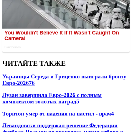
ЧИТАЙТЕ ТАКЖЕ
Украинцы Середа и Гриценко выиграли бронзу
Евро-2026
76
Лузан завершила Евро-2026 с полным
комплектом золотых наград
5
Торнтон умер от падения на настил - врач
4
Левандовски поддержал решение Федерации
футбола Польши не проводить матчи отбора к