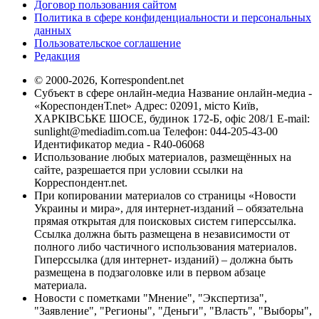
Договор пользования сайтом
Политика в сфере конфиденциальности и персональных
данных
Пользовательское соглашение
Редакция
© 2000-2026, Korrespondent.net
Субъект в сфере онлайн-медиа Название онлайн-медиа -
«КореспонденТ.net» Адрес: 02091, місто Київ,
ХАРКІВСЬКЕ ШОСЕ, будинок 172-Б, офіс 208/1 E-mail:
sunlight@mediadim.com.ua
Телефон: 044-205-43-00
Идентификатор медиа - R40-06068
Использование любых материалов, размещённых на
сайте, разрешается при условии ссылки на
Корреспондент.net.
При копировании материалов со страницы «Новости
Украины и мира», для интернет-изданий – обязательна
прямая открытая для поисковых систем гиперссылка.
Ссылка должна быть размещена в независимости от
полного либо частичного использования материалов.
Гиперссылка (для интернет- изданий) – должна быть
размещена в подзаголовке или в первом абзаце
материала.
Новости с пометками "Мнение", "Экспертиза",
"Заявление", "Регионы", "Деньги", "Власть", "Выборы",