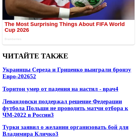
ЧИТАЙТЕ ТАКЖЕ
Украинцы Середа и Гриценко выиграли бронзу
Евро-2026
52
Торнтон умер от падения на настил - врач
4
Левандовски поддержал решение Федерации
футбола Польши не проводить матчи отбора к
ЧМ-2022 в России
3
Турки заявил о желании организовать бой для
Владимира Кличко
3