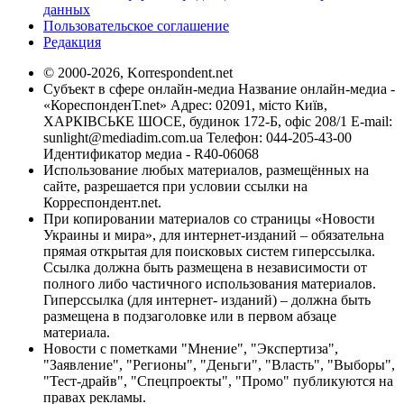
данных
Пользовательское соглашение
Редакция
© 2000-2026, Korrespondent.net
Субъект в сфере онлайн-медиа Название онлайн-медиа -
«КореспонденТ.net» Адрес: 02091, місто Київ,
ХАРКІВСЬКЕ ШОСЕ, будинок 172-Б, офіс 208/1 E-mail:
sunlight@mediadim.com.ua
Телефон: 044-205-43-00
Идентификатор медиа - R40-06068
Использование любых материалов, размещённых на
сайте, разрешается при условии ссылки на
Корреспондент.net.
При копировании материалов со страницы «Новости
Украины и мира», для интернет-изданий – обязательна
прямая открытая для поисковых систем гиперссылка.
Ссылка должна быть размещена в независимости от
полного либо частичного использования материалов.
Гиперссылка (для интернет- изданий) – должна быть
размещена в подзаголовке или в первом абзаце
материала.
Новости с пометками "Мнение", "Экспертиза",
"Заявление", "Регионы", "Деньги", "Власть", "Выборы",
"Тест-драйв", "Спецпроекты", "Промо" публикуются на
правах рекламы.