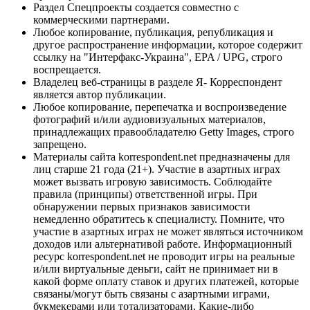
Раздел Спецпроекты создается совместно с
коммерческими партнерами.
Любое копирование, публикация, републикация и
другое распространение информации, которое содержит
ссылку на "Интерфакс-Украина", EPA / UPG, строго
воспрещается.
Владелец веб-страницы в разделе Я- Корреспондент
является автор публикации.
Любое копирование, перепечатка и воспроизведение
фотографий и/или аудиовизуальных материалов,
принадлежащих правообладателю Getty Images, строго
запрещено.
Материалы сайта korrespondent.net предназначены для
лиц старше 21 года (21+). Участие в азартных играх
может вызвать игровую зависимость. Соблюдайте
правила (принципы) ответственной игры. При
обнаружении первых признаков зависимости
немедленно обратитесь к специалисту. Помните, что
участие в азартных играх не может являться источником
доходов или альтернативой работе. Информационный
ресурс korrespondent.net не проводит игры на реальные
и/или виртуальные деньги, сайт не принимает ни в
какой форме оплату ставок и других платежей, которые
связаны/могут быть связаны с азартными играми,
букмекерами или тотализаторами. Какие-либо