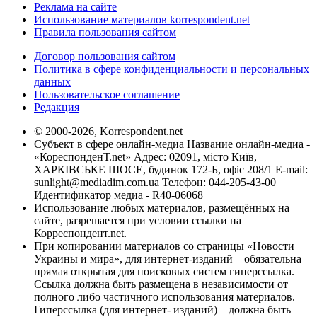
Реклама на сайте
Использование материалов korrespondent.net
Правила пользования сайтом
Договор пользования сайтом
Политика в сфере конфиденциальности и персональных
данных
Пользовательское соглашение
Редакция
© 2000-2026, Korrespondent.net
Субъект в сфере онлайн-медиа Название онлайн-медиа -
«КореспонденТ.net» Адрес: 02091, місто Київ,
ХАРКІВСЬКЕ ШОСЕ, будинок 172-Б, офіс 208/1 E-mail:
sunlight@mediadim.com.ua
Телефон: 044-205-43-00
Идентификатор медиа - R40-06068
Использование любых материалов, размещённых на
сайте, разрешается при условии ссылки на
Корреспондент.net.
При копировании материалов со страницы «Новости
Украины и мира», для интернет-изданий – обязательна
прямая открытая для поисковых систем гиперссылка.
Ссылка должна быть размещена в независимости от
полного либо частичного использования материалов.
Гиперссылка (для интернет- изданий) – должна быть