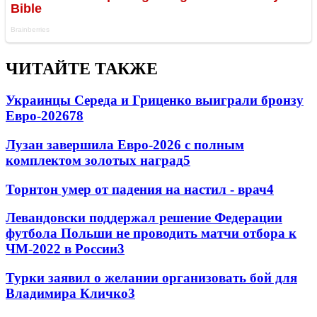
ЧИТАЙТЕ ТАКЖЕ
Украинцы Середа и Гриценко выиграли бронзу
Евро-2026
78
Лузан завершила Евро-2026 с полным
комплектом золотых наград
5
Торнтон умер от падения на настил - врач
4
Левандовски поддержал решение Федерации
футбола Польши не проводить матчи отбора к
ЧМ-2022 в России
3
Турки заявил о желании организовать бой для
Владимира Кличко
3