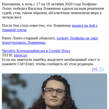
Напомним, в ночь с 17 на 18 октября 2020 года Теофимо
Лопес победил Василия Ломаченко единогласным решением
судей, став, таким образом, абсолютным чемпионом мира в
легком весе.
После боя стало известно, что Ломаченко
вышел на бой с
травмой плеча
.
Ранее Лопес-старший объяснил,
почему Теофимо не смог
нокаутировать Ломаченко
.
Читайте Korrespondent.net в Google News
ТЕГИ:
isport.ua
Если вы заметили ошибку, выделите необходимый текст и
нажмите Ctrl+Enter, чтобы сообщить об этом редакции.