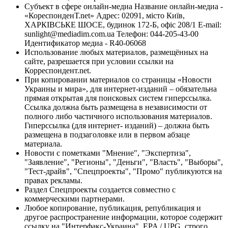
Субъект в сфере онлайн-медиа Название онлайн-медиа -
«КореспонденТ.net» Адрес: 02091, місто Київ,
ХАРКІВСЬКЕ ШОСЕ, будинок 172-Б, офіс 208/1 E-mail:
sunlight@mediadim.com.ua
Телефон: 044-205-43-00
Идентификатор медиа - R40-06068
Использование любых материалов, размещённых на
сайте, разрешается при условии ссылки на
Корреспондент.net.
При копировании материалов со страницы «Новости
Украины и мира», для интернет-изданий – обязательна
прямая открытая для поисковых систем гиперссылка.
Ссылка должна быть размещена в независимости от
полного либо частичного использования материалов.
Гиперссылка (для интернет- изданий) – должна быть
размещена в подзаголовке или в первом абзаце
материала.
Новости с пометками "Мнение", "Экспертиза",
"Заявление", "Регионы", "Деньги", "Власть", "Выборы",
"Тест-драйв", "Спецпроекты", "Промо" публикуются на
правах рекламы.
Раздел Спецпроекты создается совместно с
коммерческими партнерами.
Любое копирование, публикация, републикация и
другое распространение информации, которое содержит
ссылку на "Интерфакс-Украина", EPA / UPG, строго