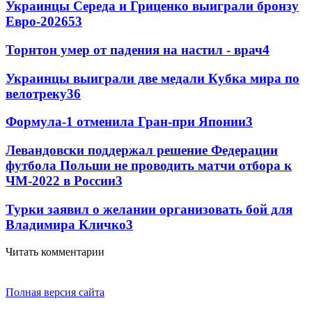
Украинцы Середа и Гриценко выиграли бронзу
Евро-2026
53
Торнтон умер от падения на настил - врач
4
Украинцы выиграли две медали Кубка мира по
велотреку
3
6
Формула-1 отменила Гран-при Японии
3
Левандовски поддержал решение Федерации
футбола Польши не проводить матчи отбора к
ЧМ-2022 в России
3
Турки заявил о желании организовать бой для
Владимира Кличко
3
Читать комментарии
Полная версия сайта