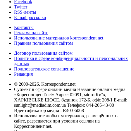
Facebook
Twitter
RSS-ленты
E-mail рассылка
Контакты
Реклама на сайте
Использование материалов korrespondent.net
Правила пользования сайтом
Договор пользования сайтом
Политика в сфере конфиденциальности и персональных
данных
Пользовательское соглашение
Редакция
© 2000-2026, Korrespondent.net
Субъект в сфере онлайн-медиа Название онлайн-медиа -
«КореспонденТ.net» Адрес: 02091, місто Київ,
ХАРКІВСЬКЕ ШОСЕ, будинок 172-Б, офіс 208/1 E-mail:
sunlight@mediadim.com.ua
Телефон: 044-205-43-00
Идентификатор медиа - R40-06068
Использование любых материалов, размещённых на
сайте, разрешается при условии ссылки на
Корреспондент.net.