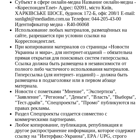
Субъект в сфере онлайн-медиа Название онлайн-медиа -
«КореспонденТ.net» Адрес: 02091, місто Київ,
ХАРКІВСЬКЕ ШОСЕ, будинок 172-Б, офіс 208/1 E-mail:
sunlight@mediadim.com.ua
Телефон: 044-205-43-00
Идентификатор медиа - R40-06068
Использование любых материалов, размещённых на
сайте, разрешается при условии ссылки на
Корреспондент.net.
При копировании материалов со страницы «Новости
Украины и мира», для интернет-изданий – обязательна
прямая открытая для поисковых систем гиперссылка.
Ссылка должна быть размещена в независимости от
полного либо частичного использования материалов.
Гиперссылка (для интернет- изданий) – должна быть
размещена в подзаголовке или в первом абзаце
материала.
Новости с пометками "Мнение", "Экспертиза",
"Заявление", "Регионы", "Деньги", "Власть", "Выборы",
"Тест-драйв", "Спецпроекты", "Промо" публикуются на
правах рекламы.
Раздел Спецпроекты создается совместно с
коммерческими партнерами.
Любое копирование, публикация, републикация и
другое распространение информации, которое содержит
ссылку на "Интерфакс-Украина", EPA / UPG, строго