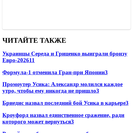
ЧИТАЙТЕ ТАКЖЕ
Украинцы Середа и Гриценко выиграли бронзу
Евро-2026
11
Формула-1 отменила Гран-при Японии
3
Промоутер Усика: Александр молился каждое
утро, чтобы ему никогда не пришло
3
Бриедис назвал последний бой Усика в карьере
3
Кроуфорд назвал единственное сражение, ради
которого может вернуться
3