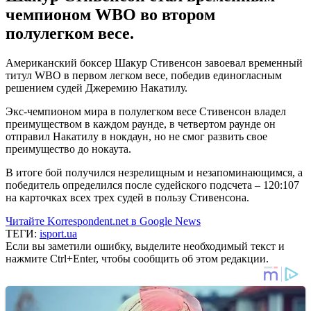
чемпионом WBO во втором
полулегком весе.
Американский боксер Шакур Стивенсон завоевал временный
титул WBO в первом легком весе, победив единогласным
решением судей Джеремию Накатилу.
Экс-чемпионом мира в полулегком весе Стивенсон владел
преимуществом в каждом раунде, в четвертом раунде он
отправил Накатилу в нокдаун, но не смог развить свое
преимущество до нокаута.
В итоге бой получился незрелищным и незапоминающимся, а
победитель определился после судейского подсчета – 120:107
на карточках всех трех судей в пользу Стивенсона.
Читайте Korrespondent.net в Google News
ТЕГИ:
isport.ua
Если вы заметили ошибку, выделите необходимый текст и
нажмите Ctrl+Enter, чтобы сообщить об этом редакции.