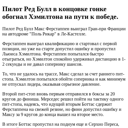
Пилот Ред Булл в концовке гонке
обогнал Хэмилтона на пути к победе.
Пилот Ред Булл Макс Ферстаппен выиграл Гран-при Франции
на автодроме "Поль Рикар" в Ле-Кастелле.
Ферстаппен выиграл квалификацию и стартовал с первой
позиции, но уже на старте допустил ошибку и пропустил
Льюиса Хэмилтона. Ферстаппен попытался быстро
отыграться, но Хэмилтон спокойно удерживал дистанцию в 1-
2 секунды и не давал сопернику шансов.
То, что не удалось на трассе, Макс сделал за счет раннего пит-
стопа. Хэмилтон попытался обойти соперника и как минимум
не отпускал лидера, оказывая серьезное давление.
Второй пит-стоп вновь первым отправился в боксы за 20
кругов до финиша. Мерседес решил пойти на тактику одного
пит-стопа, надеясь, что идущий вторым Боттас сдержит
Ферстаппена на свежей резине, но финн допустил ошибку и
Максу за 9 кругов до конца вышел на второе место.
В итоге Боттас пропустил на подиум еще и Серхио Переса,