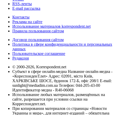
RSS-ленты
E-mail рассылка
Контакты
Реклама на сайте
Использование материалов korrespondent.net
Правила пользования сайтом
Договор пользования сайтом
Политика в сфере конфиденциальности и персональных
данных
Пользовательское соглашение
Редакция
© 2000-2026, Korrespondent.net
Субъект в сфере онлайн-медиа Название онлайн-медиа -
«КореспонденТ.net» Адрес: 02091, місто Київ,
ХАРКІВСЬКЕ ШОСЕ, будинок 172-Б, офіс 208/1 E-mail:
sunlight@mediadim.com.ua
Телефон: 044-205-43-00
Идентификатор медиа - R40-06068
Использование любых материалов, размещённых на
сайте, разрешается при условии ссылки на
Корреспондент.net.
При копировании материалов со страницы «Новости
Украины и мира», для интернет-изданий – обязательна