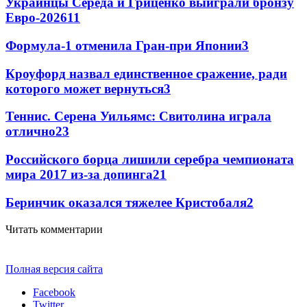
Украинцы Середа и Гриценко выиграли бронзу
Евро-2026
11
Формула-1 отменила Гран-при Японии
3
Кроуфорд назвал единственное сражение, ради
которого может вернуться
3
Теннис. Серена Уильямс: Свитолина играла
отлично
2
3
Российского борца лишили серебра чемпионата
мира 2017 из-за допинга
2
1
Беринчик оказался тяжелее Кристобаля
2
Читать комментарии
Полная версия сайта
Facebook
Twitter