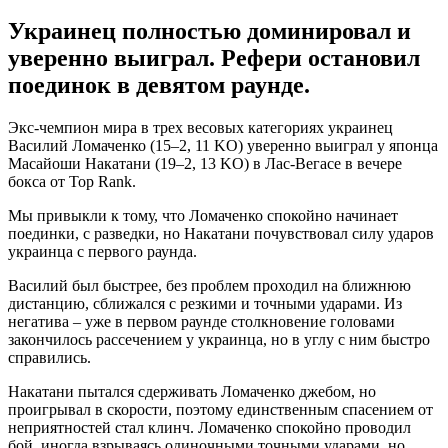
Украинец полностью доминировал и
уверенно выиграл. Рефери остановил
поединок в девятом раунде.
Экс-чемпион мира в трех весовых категориях украинец
Василий Ломаченко (15–2, 11 KO) уверенно выиграл у японца
Масайоши Накатани (19–2, 13 KO) в Лас-Вегасе в вечере
бокса от Top Rank.
Мы привыкли к тому, что Ломаченко спокойно начинает
поединки, с разведки, но Накатани почувствовал силу ударов
украинца с первого раунда.
Василий был быстрее, без проблем проходил на ближнюю
дистанцию, сближался с резкими и точными ударами. Из
негатива – уже в первом раунде столкновение головами
закончилось рассечением у украинца, но в углу с ним быстро
справились.
Накатани пытался сдерживать Ломаченко джебом, но
проигрывал в скорости, поэтому единственным спасением от
неприятностей стал клинч. Ломаченко спокойно проводил
бой, иногда взрываясь одиночными точными ударами, но