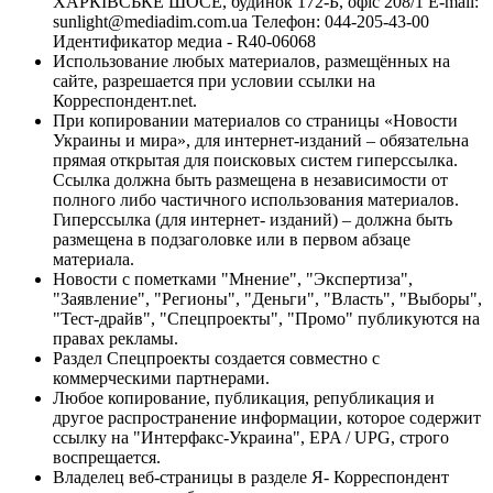
ХАРКІВСЬКЕ ШОСЕ, будинок 172-Б, офіс 208/1 E-mail:
sunlight@mediadim.com.ua
Телефон: 044-205-43-00
Идентификатор медиа - R40-06068
Использование любых материалов, размещённых на
сайте, разрешается при условии ссылки на
Корреспондент.net.
При копировании материалов со страницы «Новости
Украины и мира», для интернет-изданий – обязательна
прямая открытая для поисковых систем гиперссылка.
Ссылка должна быть размещена в независимости от
полного либо частичного использования материалов.
Гиперссылка (для интернет- изданий) – должна быть
размещена в подзаголовке или в первом абзаце
материала.
Новости с пометками "Мнение", "Экспертиза",
"Заявление", "Регионы", "Деньги", "Власть", "Выборы",
"Тест-драйв", "Спецпроекты", "Промо" публикуются на
правах рекламы.
Раздел Спецпроекты создается совместно с
коммерческими партнерами.
Любое копирование, публикация, републикация и
другое распространение информации, которое содержит
ссылку на "Интерфакс-Украина", EPA / UPG, строго
воспрещается.
Владелец веб-страницы в разделе Я- Корреспондент