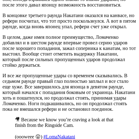
после этого давал японцу возможность восстановиться.
В концовке третьего раунда Накатани оказался на канвасе, но
рефери посчитал, что тот просто поскользнулся. А вот в пятом
раунде, когда вновь японец упал, рефери счет уже открыл.
В целом, даже имея полное преимущество, Ломаченко
добавлял и в шестом раунде впервые провел серию ударов
после хорошего попадания, зажал соперника к канатам, но тот
выстоял. Вообще стоит отметить выдержку Накатани,
который после сильных пропущенных ударов продолжал
стойко держаться.
И все же пропущенные удары со временем сказывались. В
седьмом раунде правый глаз полностью заплыл и все стало
еще хуже. Все завершилось для японца в девятом раунде,
который начался с попадания боковым от украинца. Накатани
хоть и пошатнулся, но продолжал стоять, принимая удары
Ломаченко. Ноги подкашивались, но он продолжал стоять
пока не вмешался рефери и не остановил поединок.
🎥 Because we know you’re craving a look at that
finish from the Ringside Cam.
(oooweee 😮)
#LomaNakatani