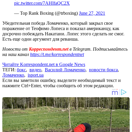
pic.twitter.com/7AHIfaQC2X
— Top Rank Boxing (@trboxing)
June 27, 2021
Убедительная победа Ломаченко, который закрыл свое
поражение от Теофимо Лопеса и показал американцу, как
досрочно побеждать Накатани. Лопес этого сделать не смог.
Есть еще один аргумент для реванша.
Новости от
Корреспондент.net
в Telegram. Подписывайтесь
на наш канал
https://t.me/korrespondentnet
Читайте Korrespondent.net в Google News
ТЕГИ:
бокс
,
видео
,
Василий Ломаченко
,
новости бокса
,
Ломаченко
,
isport.ua
Если вы заметили ошибку, выделите необходимый текст и
нажмите Ctrl+Enter, чтобы сообщить об этом редакции.