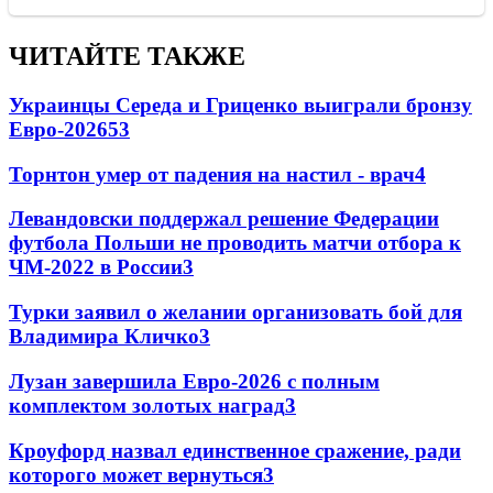
ЧИТАЙТЕ ТАКЖЕ
Украинцы Середа и Гриценко выиграли бронзу
Евро-2026
53
Торнтон умер от падения на настил - врач
4
Левандовски поддержал решение Федерации
футбола Польши не проводить матчи отбора к
ЧМ-2022 в России
3
Турки заявил о желании организовать бой для
Владимира Кличко
3
Лузан завершила Евро-2026 с полным
комплектом золотых наград
3
Кроуфорд назвал единственное сражение, ради
которого может вернуться
3