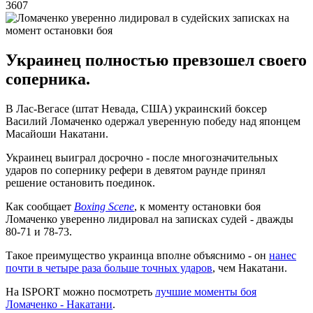
3607
Украинец полностью превзошел своего
соперника.
В Лас-Вегасе (штат Невада, США) украинский боксер
Василий Ломаченко одержал уверенную победу над японцем
Масайоши Накатани.
Украинец выиграл досрочно - после многозначительных
ударов по сопернику рефери в девятом раунде принял
решение остановить поединок.
Как сообщает
Boxing Scene
, к моменту остановки боя
Ломаченко уверенно лидировал на записках судей - дважды
80-71 и 78-73.
Такое преимущество украинца вполне объяснимо - он
нанес
почти в четыре раза больше точных ударов
, чем Накатани.
На ISPORT можно посмотреть
лучшие моменты боя
Ломаченко - Накатани
.