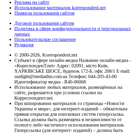
Реклама на сайте
Использование материалов korrespondent.net
Правила пользования сайтом
Договор пользования сайтом
Политика в сфере конфиденциальности и персональных
данных
Пользовательское соглашение
Редакция
© 2000-2026, Korrespondent.net
Субъект в сфере онлайн-медиа Название онлайн-медиа -
«КореспонденТ.net» Адрес: 02091, місто Київ,
ХАРКІВСЬКЕ ШОСЕ, будинок 172-Б, офіс 208/1 E-mail:
sunlight@mediadim.com.ua
Телефон: 044-205-43-00
Идентификатор медиа - R40-06068
Использование любых материалов, размещённых на
сайте, разрешается при условии ссылки на
Корреспондент.net.
При копировании материалов со страницы «Новости
Украины и мира», для интернет-изданий – обязательна
прямая открытая для поисковых систем гиперссылка.
Ссылка должна быть размещена в независимости от
полного либо частичного использования материалов.
Гиперссылка (для интернет- изданий) – должна быть