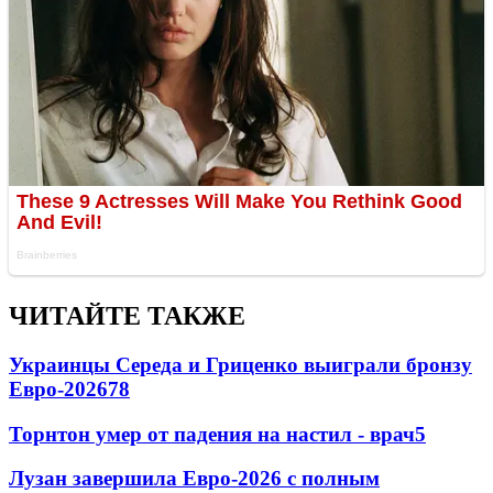
ЧИТАЙТЕ ТАКЖЕ
Украинцы Середа и Гриценко выиграли бронзу
Евро-2026
78
Торнтон умер от падения на настил - врач
5
Лузан завершила Евро-2026 с полным