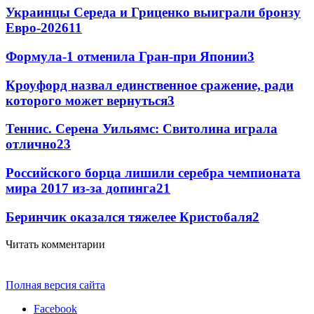
Украинцы Середа и Гриценко выиграли бронзу
Евро-2026
11
Формула-1 отменила Гран-при Японии
3
Кроуфорд назвал единственное сражение, ради
которого может вернуться
3
Теннис. Серена Уильямс: Свитолина играла
отлично
2
3
Российского борца лишили серебра чемпионата
мира 2017 из-за допинга
2
1
Беринчик оказался тяжелее Кристобаля
2
Читать комментарии
Полная версия сайта
Facebook