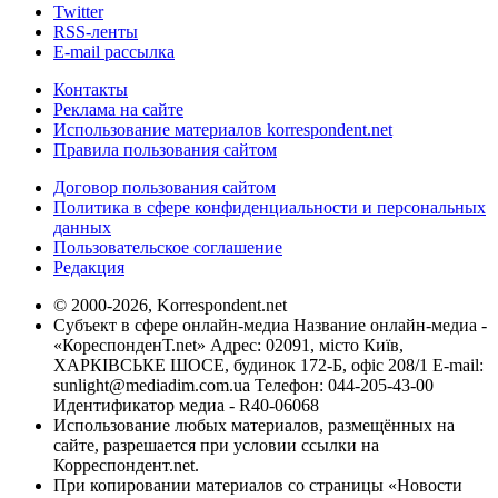
Twitter
RSS-ленты
E-mail рассылка
Контакты
Реклама на сайте
Использование материалов korrespondent.net
Правила пользования сайтом
Договор пользования сайтом
Политика в сфере конфиденциальности и персональных
данных
Пользовательское соглашение
Редакция
© 2000-2026, Korrespondent.net
Субъект в сфере онлайн-медиа Название онлайн-медиа -
«КореспонденТ.net» Адрес: 02091, місто Київ,
ХАРКІВСЬКЕ ШОСЕ, будинок 172-Б, офіс 208/1 E-mail:
sunlight@mediadim.com.ua
Телефон: 044-205-43-00
Идентификатор медиа - R40-06068
Использование любых материалов, размещённых на
сайте, разрешается при условии ссылки на
Корреспондент.net.
При копировании материалов со страницы «Новости