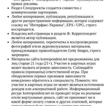
правах рекламы.
Раздел Спецпроекты создается совместно с
коммерческими партнерами.
Любое копирование, публикация, републикация и
другое распространение информации, которое содержит
ссылку на "Интерфакс-Украина", EPA / UPG, строго
воспрещается.
Владелец веб-страницы в разделе Я- Корреспондент
является автор публикации.
Любое копирование, перепечатка и воспроизведение
фотографий и/или аудиовизуальных материалов,
принадлежащих правообладателю Getty Images, строго
запрещено.
Материалы сайта korrespondent.net предназначены для
лиц старше 21 года (21+). Участие в азартных играх
может вызвать игровую зависимость. Соблюдайте
правила (принципы) ответственной игры. При
обнаружении первых признаков зависимости
немедленно обратитесь к специалисту. Помните, что
участие в азартных играх не может являться источником
доходов или альтернативой работе. Информационный
ресурс korrespondent.net не проводит игры на реальные
и/или виртуальные деньги, сайт не принимает ни в
какой форме оплату ставок и других платежей, которые
связаны/могут быть связаны с азартными играми,