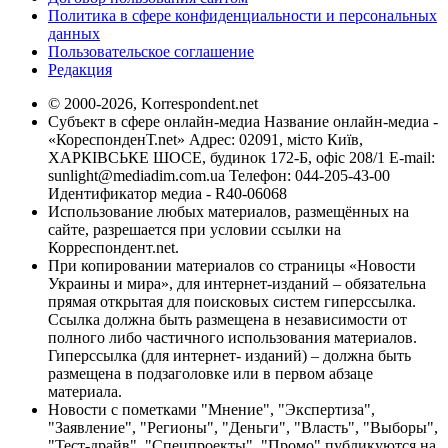
Политика в сфере конфиденциальности и персональных
данных
Пользовательское соглашение
Редакция
© 2000-2026, Korrespondent.net
Субъект в сфере онлайн-медиа Название онлайн-медиа -
«КореспонденТ.net» Адрес: 02091, місто Київ,
ХАРКІВСЬКЕ ШОСЕ, будинок 172-Б, офіс 208/1 E-mail:
sunlight@mediadim.com.ua
Телефон: 044-205-43-00
Идентификатор медиа - R40-06068
Использование любых материалов, размещённых на
сайте, разрешается при условии ссылки на
Корреспондент.net.
При копировании материалов со страницы «Новости
Украины и мира», для интернет-изданий – обязательна
прямая открытая для поисковых систем гиперссылка.
Ссылка должна быть размещена в независимости от
полного либо частичного использования материалов.
Гиперссылка (для интернет- изданий) – должна быть
размещена в подзаголовке или в первом абзаце
материала.
Новости с пометками "Мнение", "Экспертиза",
"Заявление", "Регионы", "Деньги", "Власть", "Выборы",
"Тест-драйв", "Спецпроекты", "Промо" публикуются на