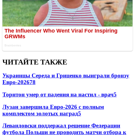
ЧИТАЙТЕ ТАКЖЕ
Украинцы Середа и Гриценко выиграли бронзу
Евро-2026
78
Торнтон умер от падения на настил - врач
5
Лузан завершила Евро-2026 с полным
комплектом золотых наград
5
Левандовски поддержал решение Федерации
футбола Польши не проводить матчи отбора к