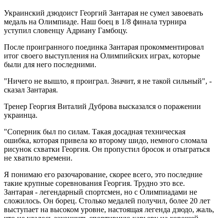
Украинский дзюдоист Георгий Зантарая не сумел завоевать
медаль на Олимпиаде. Наш боец в 1/8 финала турнира
уступил словенцу Адриану Гамбоцу.
После проигранного поединка Зантарая прокомментировал
итог своего выступления на Олимпийских играх, которые
были для него последними.
"Ничего не вышло, я проиграл. Значит, я не такой сильный", -
сказал Зантарая.
Тренер Георгия Виталий Дуброва высказался о поражении
украинца.
"Соперник был по силам. Такая досадная техническая
ошибка, которая привела ко второму шидо, немного сломала
рисунок схватки Георгия. Он пропустил бросок и отыграться
не хватило времени.
Я понимаю его разочарование, скорее всего, это последние
такие крупные соревнования Георгия. Трудно это все.
Зантарая - легендарный спортсмен, но с Олимпиадами не
сложилось. Он борец. Столько медалей получил, более 20 лет
выступает на высоком уровне, настоящая легенда дзюдо, жаль,