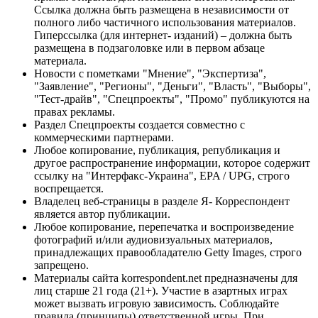
Ссылка должна быть размещена в независимости от
полного либо частичного использования материалов.
Гиперссылка (для интернет- изданий) – должна быть
размещена в подзаголовке или в первом абзаце
материала.
Новости с пометками "Мнение", "Экспертиза",
"Заявление", "Регионы", "Деньги", "Власть", "Выборы",
"Тест-драйв", "Спецпроекты", "Промо" публикуются на
правах рекламы.
Раздел Спецпроекты создается совместно с
коммерческими партнерами.
Любое копирование, публикация, републикация и
другое распространение информации, которое содержит
ссылку на "Интерфакс-Украина", EPA / UPG, строго
воспрещается.
Владелец веб-страницы в разделе Я- Корреспондент
является автор публикации.
Любое копирование, перепечатка и воспроизведение
фотографий и/или аудиовизуальных материалов,
принадлежащих правообладателю Getty Images, строго
запрещено.
Материалы сайта korrespondent.net предназначены для
лиц старше 21 года (21+). Участие в азартных играх
может вызвать игровую зависимость. Соблюдайте
правила (принципы) ответственной игры. При