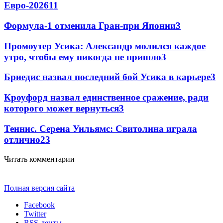
Евро-2026
11
Формула-1 отменила Гран-при Японии
3
Промоутер Усика: Александр молился каждое
утро, чтобы ему никогда не пришло
3
Бриедис назвал последний бой Усика в карьере
3
Кроуфорд назвал единственное сражение, ради
которого может вернуться
3
Теннис. Серена Уильямс: Свитолина играла
отлично
2
3
Читать комментарии
Полная версия сайта
Facebook
Twitter
RSS-ленты