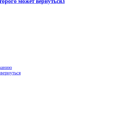
торого может вернуться
3
ованию
 вернуться