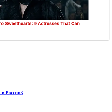
 в России
3