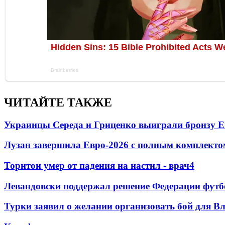
ЧИТАЙТЕ ТАКЖЕ
Украинцы Середа и Гриценко выиграли бронзу Е
Лузан завершила Евро-2026 с полным комплекто
Торнтон умер от падения на настил - врач
4
Левандовски поддержал решение Федерации футб
Турки заявил о желании организовать бой для 