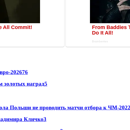
вро-2026
76
м золотых наград
5
ола Польши не проводить матчи отбора к ЧМ-2022
Владимира Кличко
3