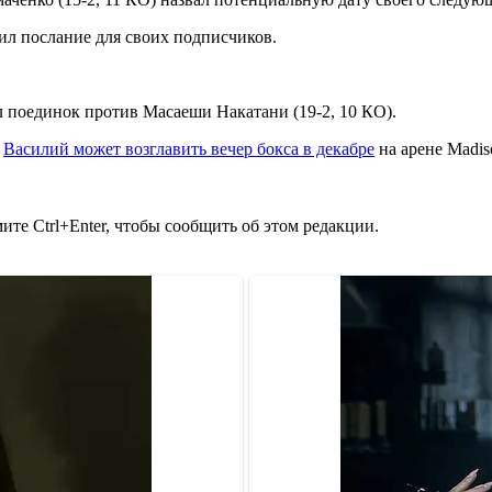
ил послание для своих подписчиков.
ал поединок против Масаеши Накатани
(19-2, 10 КО).
о
Василий может возглавить вечер бокса в декабре
на арене Madis
те Ctrl+Enter, чтобы сообщить об этом редакции.