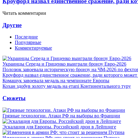
Кроуфорд назвал единственное сражение, ради ко
Читать комментарии
Другие
Последние
Популярные
Комментируемые
Украинцы Середа и Гриценко выиграли бронзу Евро-2026
Полозюк завоевала историческую бронзу на ЧМ-2026 по фехт
Кроуфорд назвал единственное сражение, ради которого может
Комащук завоевала медаль на чемпионате Европы
Кохан здобув золоту медаль на етапі Континентального туру
Сюжеты
Грязные технологии. Атаки РФ на выборы во Франции
Эскалация для Европы. Российский дрон в Лейпциге
Изменения в армии РФ: что стоит за решением Путина