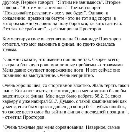
другому. Первые говорят: "Я этим не занимаюсь". Вторые
говорят: "Я этим не занимаюсь". Третьи говорят:
"Показывайте результат - все у вас будет". Однако, к
сожалению, прыжки на батуте - это не тот вид спорта, в
котором можно условно на полу бороться, таскать гантели.
Это так не сработает", - резюмировал Просторов
Комментируя свое выступление на Олимпиаде Просторов
отметил, что мог выходить в финал, но где-то сказалась
травма.
"Сложно сказать, что именно пошло не так. Скорее всего,
сыграли большую роль мои личные проблемы - с травмами.
Меня давно смущает повреждение ноги. И вот сейчас оно
повлияло на выступление. Очень неприятно.
Очень хорошо шел, со спортивной злостью. Жаль терять такой
шанс. Если посчитать, то с последнего места можно было бы
зацепиться за финал. Мне надо было набрать 58,2. За свою
карьеру я уже набирал 58,7. Думаю, с такой комбинацией как
у меня, если бы я просто дошел до конца без грубых ошибок,
то скорее всего смог бы зайти в финал с последней позиции ",
- отметил Просторов.
"Очень тяжелые для меня соревнования. Наверное, самые