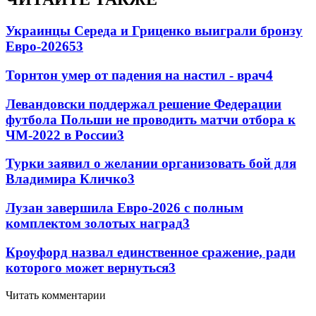
Украинцы Середа и Гриценко выиграли бронзу
Евро-2026
53
Торнтон умер от падения на настил - врач
4
Левандовски поддержал решение Федерации
футбола Польши не проводить матчи отбора к
ЧМ-2022 в России
3
Турки заявил о желании организовать бой для
Владимира Кличко
3
Лузан завершила Евро-2026 с полным
комплектом золотых наград
3
Кроуфорд назвал единственное сражение, ради
которого может вернуться
3
Читать комментарии