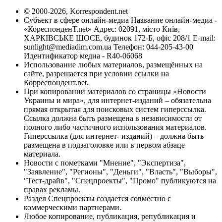
© 2000-2026, Korrespondent.net
Субъект в сфере онлайн-медиа Название онлайн-медиа -
«КореспонденТ.net» Адрес: 02091, місто Київ,
ХАРКІВСЬКЕ ШОСЕ, будинок 172-Б, офіс 208/1 E-mail:
sunlight@mediadim.com.ua
Телефон: 044-205-43-00
Идентификатор медиа - R40-06068
Использование любых материалов, размещённых на
сайте, разрешается при условии ссылки на
Корреспондент.net.
При копировании материалов со страницы «Новости
Украины и мира», для интернет-изданий – обязательна
прямая открытая для поисковых систем гиперссылка.
Ссылка должна быть размещена в независимости от
полного либо частичного использования материалов.
Гиперссылка (для интернет- изданий) – должна быть
размещена в подзаголовке или в первом абзаце
материала.
Новости с пометками "Мнение", "Экспертиза",
"Заявление", "Регионы", "Деньги", "Власть", "Выборы",
"Тест-драйв", "Спецпроекты", "Промо" публикуются на
правах рекламы.
Раздел Спецпроекты создается совместно с
коммерческими партнерами.
Любое копирование, публикация, републикация и