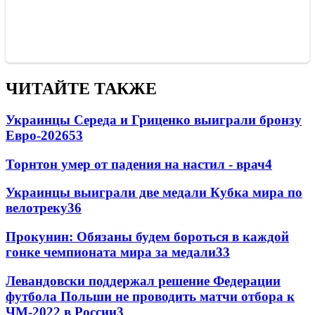
ЧИТАЙТЕ ТАКЖЕ
Украинцы Середа и Гриценко выиграли бронзу
Евро-2026
53
Торнтон умер от падения на настил - врач
4
Украинцы выиграли две медали Кубка мира по
велотреку
3
6
Прокунин: Обязаны будем бороться в каждой
гонке чемпионата мира за медали
3
3
Левандовски поддержал решение Федерации
футбола Польши не проводить матчи отбора к
ЧМ-2022 в России
3