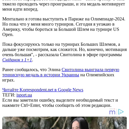
тяжело проходить через проигрыши, и эта медаль мотивирует
меня идти вперед.
Ментально я готова выступить в Париже на Олимпиаде-2024.
Но пока что у меня много турниров. Сегодня я уезжаю в
Америку, чтобы бороться за Большой Шлем на турнире US
Open.
Пока фокусируюсь только на турнирах Больших Шлемов, а
дальше уже посмотрим, как сложится. Но, конечно, мотивация
очень большая", - рассказала Свитолина в эфире программы
Сніданок з 1+1
.
Ранее сообщалось, что Элина
Свитолина выиграла первую
теннисную медаль в истории Украины
на Олимпийских
играх.
Читайте Korrespondent.net в Google News
ТЕГИ:
isport.ua
Если вы заметили ошибку, выделите необходимый текст и
нажмите Ctrl+Enter, чтобы сообщить об этом редакции.