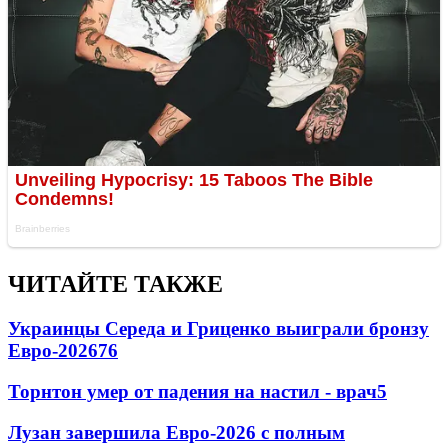
ЧИТАЙТЕ ТАКЖЕ
Украинцы Середа и Гриценко выиграли бронзу
Евро-2026
76
Торнтон умер от падения на настил - врач
5
Лузан завершила Евро-2026 с полным