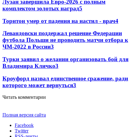
Лузан завершила Евро-2026 с полным
комплектом золотых наград
5
Торнтон умер от падения на настил - врач
4
Левандовски поддержал решение Федерации
футбола Польши не проводить матчи отбора к
ЧМ-2022 в России
3
Турки заявил о желании организовать бой для
Владимира Кличко
3
Кроуфорд назвал единственное сражение, ради
которого может вернуться
3
Читать комментарии
Полная версия сайта
Facebook
Twitter
RSS-ленты