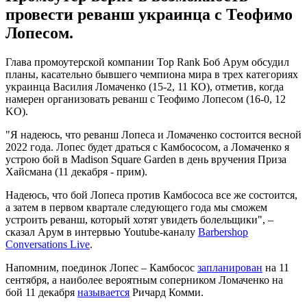
провести реванш украинца с Теофимо
Лопесом.
Глава промоутерской компании Top Rank Боб Арум обсудил
планы, касательно бывшего чемпиона мира в трех категориях
украинца Василия Ломаченко (15-2, 11 КО), отметив, когда
намерен организовать реванш с Теофимо Лопесом (16-0, 12
KO).
"Я надеюсь, что реванш Лопеса и Ломаченко состоится весной
2022 года. Лопес будет драться с Камбососом, а Ломаченко я
устрою бой в Madison Square Garden в день вручения Приза
Хайсмана (11 декабря - прим).
Надеюсь, что бой Лопеса против Камбососа все же состоится,
а затем в первом квартале следующего года мы сможем
устроить реванш, который хотят увидеть болельщики", –
сказал Арум в интервью Youtube-каналу
Barbershop
Conversations Live
.
Напомним, поединок Лопес – Камбосос
запланирован
на 11
сентября, а наиболее вероятным соперником Ломаченко на
бой 11 декабря
называется
Ричард Комми.