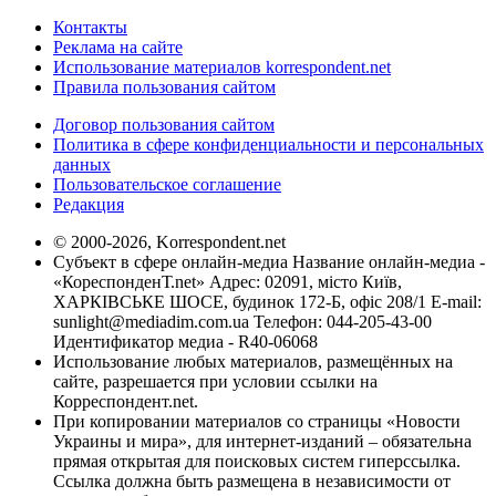
Контакты
Реклама на сайте
Использование материалов korrespondent.net
Правила пользования сайтом
Договор пользования сайтом
Политика в сфере конфиденциальности и персональных
данных
Пользовательское соглашение
Редакция
© 2000-2026, Korrespondent.net
Субъект в сфере онлайн-медиа Название онлайн-медиа -
«КореспонденТ.net» Адрес: 02091, місто Київ,
ХАРКІВСЬКЕ ШОСЕ, будинок 172-Б, офіс 208/1 E-mail:
sunlight@mediadim.com.ua
Телефон: 044-205-43-00
Идентификатор медиа - R40-06068
Использование любых материалов, размещённых на
сайте, разрешается при условии ссылки на
Корреспондент.net.
При копировании материалов со страницы «Новости
Украины и мира», для интернет-изданий – обязательна
прямая открытая для поисковых систем гиперссылка.
Ссылка должна быть размещена в независимости от