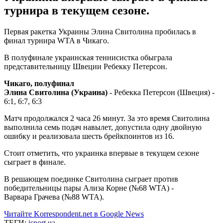
турнира в текущем сезоне.
Первая ракетка Украины Элина Свитолина пробилась в
финал турнира WTA в Чикаго.
В полуфинале украинская теннисистка обыграла
представительницу Швеции Ребекку Петерсон.
Чикаго, полуфинал
Элина Свитолина (Украина)
- Ребекка Петерсон (Швеция) -
6:1, 6:7, 6:3
Матч продолжался 2 часа 26 минут. За это время Свитолина
выполнила семь подач навылет, допустила одну двойную
ошибку и реализовала шесть брейкпоинтов из 16.
Стоит отметить, что украинка впервые в текущем сезоне
сыграет в финале.
В решающем поединке Свитолина сыграет против
победительницы пары Ализа Корне (№68 WTA) -
Варвара Грачева (№88 WTA).
Читайте Korrespondent.net в Google News
ТЕГИ:
isport.ua