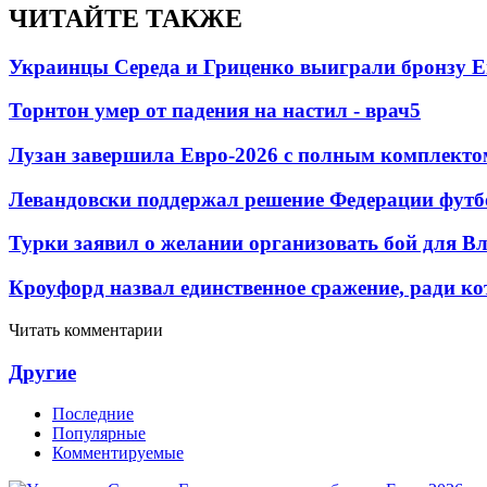
ЧИТАЙТЕ ТАКЖЕ
Украинцы Середа и Гриценко выиграли бронзу Е
Торнтон умер от падения на настил - врач
5
Лузан завершила Евро-2026 с полным комплекто
Левандовски поддержал решение Федерации футб
Турки заявил о желании организовать бой для 
Кроуфорд назвал единственное сражение, ради ко
Читать комментарии
Другие
Последние
Популярные
Комментируемые