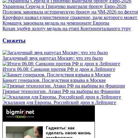
Украинцы Середа и Гриценко выиграли бронзу Евро-2026
Полозюк завоевала историческую бронзу на ЧМ-2026 по фехт
Кроуфорд назвал единственное сражение, ради которого может
Комащук завоевала медаль на чемпионате Европы
Кохан здобув золоту медаль на етапі Континентального туру
Сюжеты
Загадочный звук напугал Москву: что это было
Итоги 06.08: Санкции против РФ и дрон в Лейпциге
Банкет генералов. Последствия взрыва в Москве
Грязные технологии. Атаки РФ на выборы во Франции
Эскалация для Европы. Российский дрон в Лейпциге