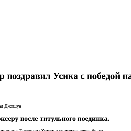
р поздравил Усика с победой 
ксеру после титульного поединка.
стадионе Тоттенхэм Хотспур состоялся вечер бокса.