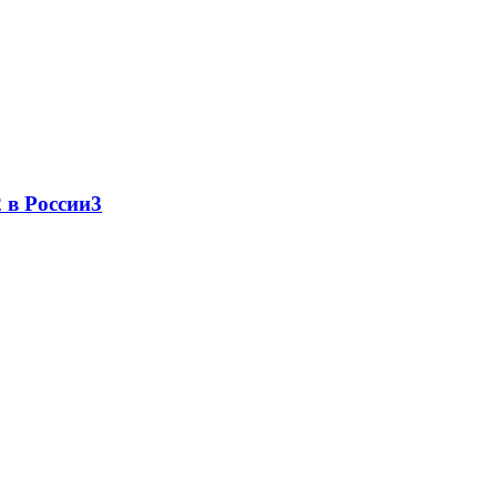
 в России
3