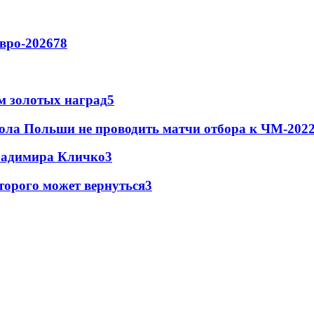
вро-2026
78
м золотых наград
5
ола Польши не проводить матчи отбора к ЧМ-2022
Владимира Кличко
3
торого может вернуться
3