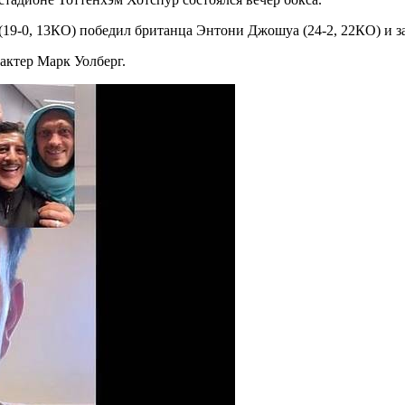
(19-0, 13КО) победил британца Энтони Джошуа (24-2, 22КО) и з
актер Марк Уолберг.