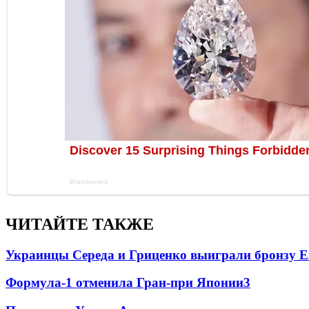
ЧИТАЙТЕ ТАКЖЕ
Украинцы Середа и Гриценко выиграли бронзу Е
Формула-1 отменила Гран-при Японии
3