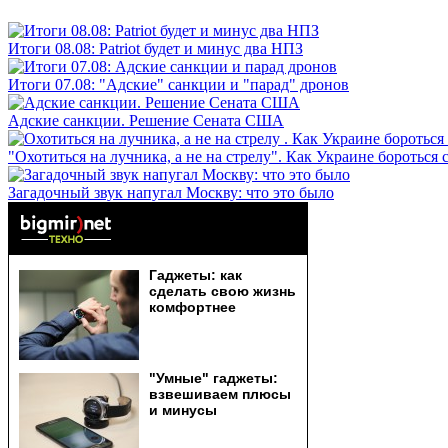
Итоги 08.08: Patriot будет и минус два НПЗ
Итоги 07.08: "Адские" санкции и "парад" дронов
Адские санкции. Решение Сената США
"Охотиться на лучника, а не на стрелу". Как Украине бороться 
Загадочный звук напугал Москву: что это было