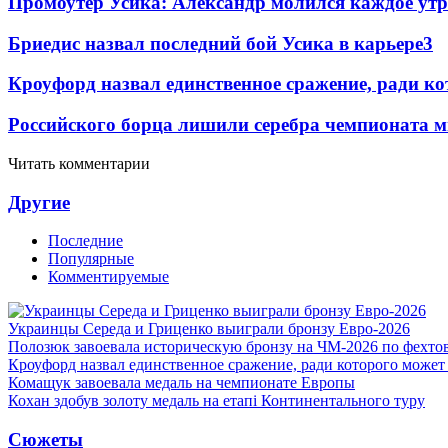
Промоутер Усика: Александр молился каждое утр
Бриедис назвал последний бой Усика в карьере
3
Кроуфорд назвал единственное сражение, ради ко
Российского борца лишили серебра чемпионата м
Читать комментарии
Другие
Последние
Популярные
Комментируемые
Украинцы Середа и Гриценко выиграли бронзу Евро-2026
Полозюк завоевала историческую бронзу на ЧМ-2026 по фехт
Кроуфорд назвал единственное сражение, ради которого может
Комащук завоевала медаль на чемпионате Европы
Кохан здобув золоту медаль на етапі Континентального туру
Сюжеты