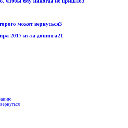
о, чтобы ему никогда не пришло
3
торого может вернуться
3
ира 2017 из-за допинга
2
1
ованию
 вернуться