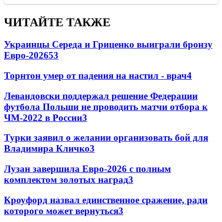
ЧИТАЙТЕ ТАКЖЕ
Украинцы Середа и Гриценко выиграли бронзу
Евро-2026
53
Торнтон умер от падения на настил - врач
4
Левандовски поддержал решение Федерации
футбола Польши не проводить матчи отбора к
ЧМ-2022 в России
3
Турки заявил о желании организовать бой для
Владимира Кличко
3
Лузан завершила Евро-2026 с полным
комплектом золотых наград
3
Кроуфорд назвал единственное сражение, ради
которого может вернуться
3