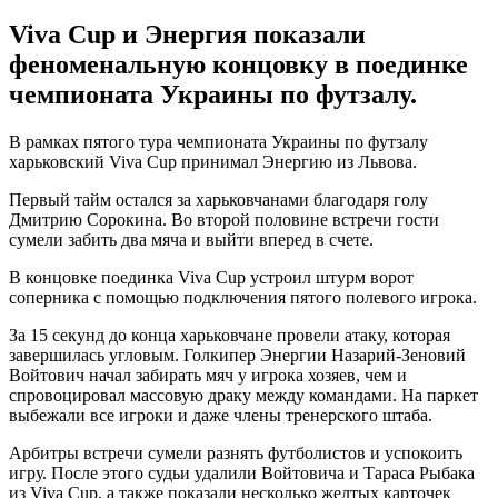
Viva Cup и Энергия показали
феноменальную концовку в поединке
чемпионата Украины по футзалу.
В рамках пятого тура чемпионата Украины по футзалу
харьковский Viva Cup принимал Энергию из Львова.
Первый тайм остался за харьковчанами благодаря голу
Дмитрию Сорокина. Во второй половине встречи гости
сумели забить два мяча и выйти вперед в счете.
В концовке поединка Viva Cup устроил штурм ворот
соперника с помощью подключения пятого полевого игрока.
За 15 секунд до конца харьковчане провели атаку, которая
завершилась угловым. Голкипер Энергии Назарий-Зеновий
Войтович начал забирать мяч у игрока хозяев, чем и
спровоцировал массовую драку между командами. На паркет
выбежали все игроки и даже члены тренерского штаба.
Арбитры встречи сумели разнять футболистов и успокоить
игру. После этого судьи удалили Войтовича и Тараса Рыбака
из Viva Cup, а также показали несколько желтых карточек