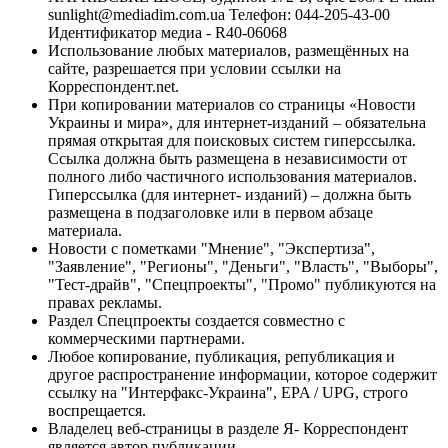
sunlight@mediadim.com.ua
Телефон: 044-205-43-00
Идентификатор медиа - R40-06068
Использование любых материалов, размещённых на
сайте, разрешается при условии ссылки на
Корреспондент.net.
При копировании материалов со страницы «Новости
Украины и мира», для интернет-изданий – обязательна
прямая открытая для поисковых систем гиперссылка.
Ссылка должна быть размещена в независимости от
полного либо частичного использования материалов.
Гиперссылка (для интернет- изданий) – должна быть
размещена в подзаголовке или в первом абзаце
материала.
Новости с пометками "Мнение", "Экспертиза",
"Заявление", "Регионы", "Деньги", "Власть", "Выборы",
"Тест-драйв", "Спецпроекты", "Промо" публикуются на
правах рекламы.
Раздел Спецпроекты создается совместно с
коммерческими партнерами.
Любое копирование, публикация, републикация и
другое распространение информации, которое содержит
ссылку на "Интерфакс-Украина", EPA / UPG, строго
воспрещается.
Владелец веб-страницы в разделе Я- Корреспондент
является автор публикации.