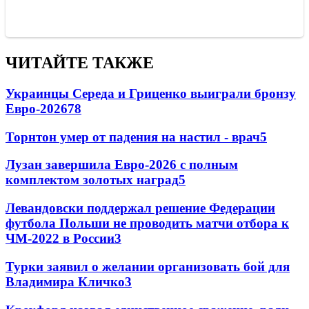
ЧИТАЙТЕ ТАКЖЕ
Украинцы Середа и Гриценко выиграли бронзу
Евро-2026
78
Торнтон умер от падения на настил - врач
5
Лузан завершила Евро-2026 с полным
комплектом золотых наград
5
Левандовски поддержал решение Федерации
футбола Польши не проводить матчи отбора к
ЧМ-2022 в России
3
Турки заявил о желании организовать бой для
Владимира Кличко
3