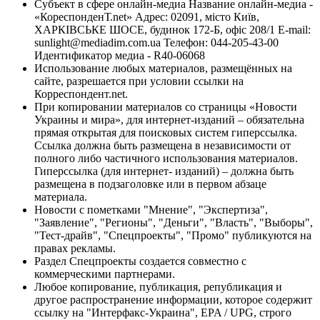
Субъект в сфере онлайн-медиа Название онлайн-медиа -
«КореспонденТ.net» Адрес: 02091, місто Київ,
ХАРКІВСЬКЕ ШОСЕ, будинок 172-Б, офіс 208/1 E-mail:
sunlight@mediadim.com.ua
Телефон: 044-205-43-00
Идентификатор медиа - R40-06068
Использование любых материалов, размещённых на
сайте, разрешается при условии ссылки на
Корреспондент.net.
При копировании материалов со страницы «Новости
Украины и мира», для интернет-изданий – обязательна
прямая открытая для поисковых систем гиперссылка.
Ссылка должна быть размещена в независимости от
полного либо частичного использования материалов.
Гиперссылка (для интернет- изданий) – должна быть
размещена в подзаголовке или в первом абзаце
материала.
Новости с пометками "Мнение", "Экспертиза",
"Заявление", "Регионы", "Деньги", "Власть", "Выборы",
"Тест-драйв", "Спецпроекты", "Промо" публикуются на
правах рекламы.
Раздел Спецпроекты создается совместно с
коммерческими партнерами.
Любое копирование, публикация, републикация и
другое распространение информации, которое содержит
ссылку на "Интерфакс-Украина", EPA / UPG, строго