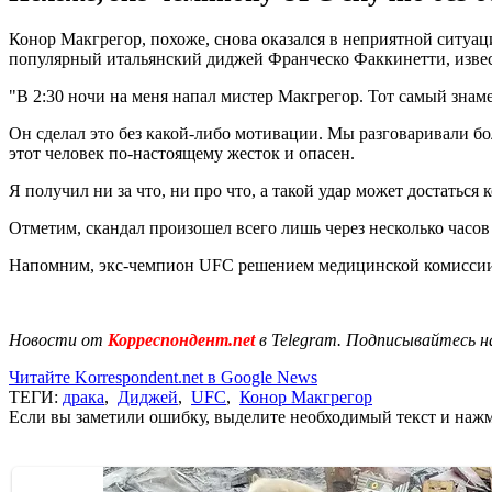
Конор Макгрегор, похоже, снова оказался в неприятной ситуаци
популярный итальянский диджей Франческо Факкинетти, извест
"В 2:30 ночи на меня напал мистер Макгрегор. Тот самый знаме
Он сделал это без какой-либо мотивации. Мы разговаривали боле
этот человек по-настоящему жесток и опасен.
Я получил ни за что, ни про что, а такой удар может достатьс
Отметим, скандал произошел всего лишь через несколько часов
Напомним, экс-чемпион UFC решением медицинской комиссии от
Новости от
Корреспондент.net
в Telegram. Подписывайтесь н
Читайте Korrespondent.net в Google News
ТЕГИ:
драка
,
Диджей
,
UFC
,
Конор Макгрегор
Если вы заметили ошибку, выделите необходимый текст и нажми