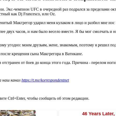
и. Экс-чемпион UFC в очередной раз подрался за пределами октаг
ный как Dj Francesco, или Oz.
нитый Макгрегор ударил меня кулаком в лицо и разбил мне нос на
е двух часов, и нам было весело вместе. Я бы мог смолчать и ни
я кому угодно: моим друзьям, жене, знакомым, поэтому я решил п
 после крещения сына Макгрегора в Ватикане.
странен от боев до конца этого года. Причина - перелом ноги
а наш канал
https://t.me/korrespondentnet
те Ctrl+Enter, чтобы сообщить об этом редакции.