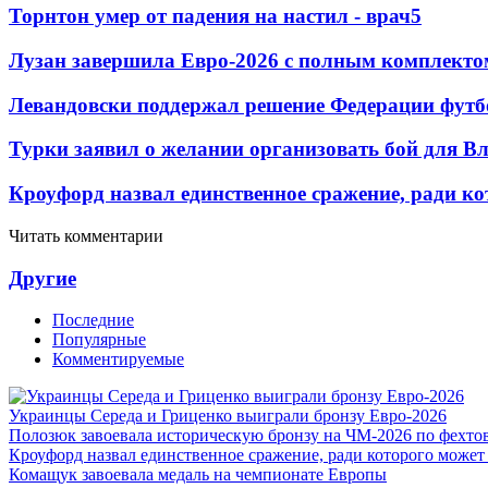
Торнтон умер от падения на настил - врач
5
Лузан завершила Евро-2026 с полным комплекто
Левандовски поддержал решение Федерации футб
Турки заявил о желании организовать бой для 
Кроуфорд назвал единственное сражение, ради ко
Читать комментарии
Другие
Последние
Популярные
Комментируемые
Украинцы Середа и Гриценко выиграли бронзу Евро-2026
Полозюк завоевала историческую бронзу на ЧМ-2026 по фехт
Кроуфорд назвал единственное сражение, ради которого может
Комащук завоевала медаль на чемпионате Европы