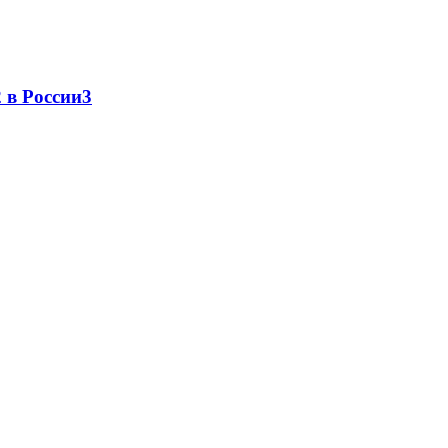
 в России
3