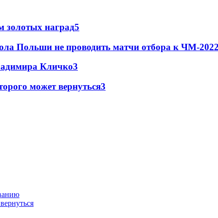
м золотых наград
5
ола Польши не проводить матчи отбора к ЧМ-2022
Владимира Кличко
3
торого может вернуться
3
ованию
 вернуться