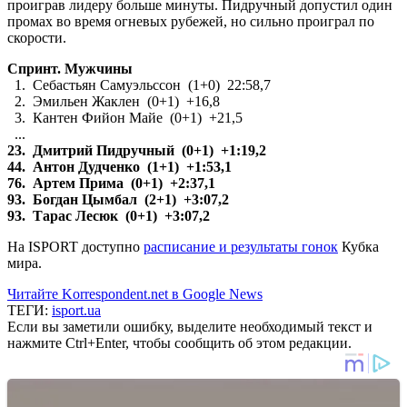
проиграв лидеру больше минуты. Пидручный допустил один
промах во время огневых рубежей, но сильно проиграл по
скорости.
Спринт. Мужчины
1. Себастьян Самуэльссон (1+0) 22:58,7
2. Эмильен Жаклен (0+1) +16,8
3. Кантен Фийон Майе (0+1) +21,5
...
23. Дмитрий Пидручный (0+1) +1:19,2
44. Антон Дудченко (1+1) +1:53,1
76. Артем Прима (0+1) +2:37,1
93. Богдан Цымбал (2+1) +3:07,2
93. Тарас Лесюк (0+1) +3:07,2
На ISPORT доступно
расписание и результаты гонок
Кубка
мира.
Читайте Korrespondent.net в Google News
ТЕГИ:
isport.ua
Если вы заметили ошибку, выделите необходимый текст и
нажмите Ctrl+Enter, чтобы сообщить об этом редакции.