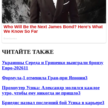
ЧИТАЙТЕ ТАКЖЕ
Украинцы Середа и Гриценко выиграли бронзу
Евро-2026
11
Формула-1 отменила Гран-при Японии
3
Промоутер Усика: Александр молился каждое
утро, чтобы ему никогда не пришло
3
Бриедис назвал последний бой Усика в карьере
3