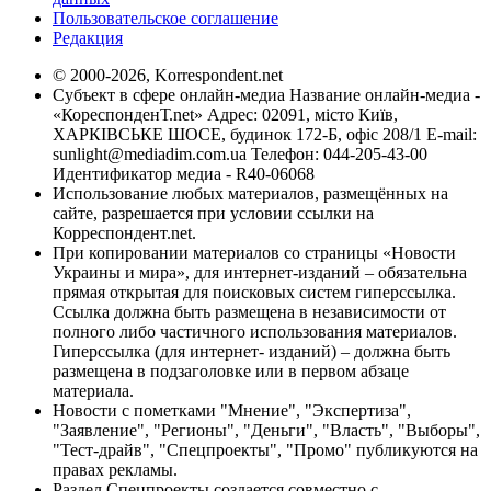
Пользовательское соглашение
Редакция
© 2000-2026, Korrespondent.net
Субъект в сфере онлайн-медиа Название онлайн-медиа -
«КореспонденТ.net» Адрес: 02091, місто Київ,
ХАРКІВСЬКЕ ШОСЕ, будинок 172-Б, офіс 208/1 E-mail:
sunlight@mediadim.com.ua
Телефон: 044-205-43-00
Идентификатор медиа - R40-06068
Использование любых материалов, размещённых на
сайте, разрешается при условии ссылки на
Корреспондент.net.
При копировании материалов со страницы «Новости
Украины и мира», для интернет-изданий – обязательна
прямая открытая для поисковых систем гиперссылка.
Ссылка должна быть размещена в независимости от
полного либо частичного использования материалов.
Гиперссылка (для интернет- изданий) – должна быть
размещена в подзаголовке или в первом абзаце
материала.
Новости с пометками "Мнение", "Экспертиза",
"Заявление", "Регионы", "Деньги", "Власть", "Выборы",
"Тест-драйв", "Спецпроекты", "Промо" публикуются на
правах рекламы.
Раздел Спецпроекты создается совместно с