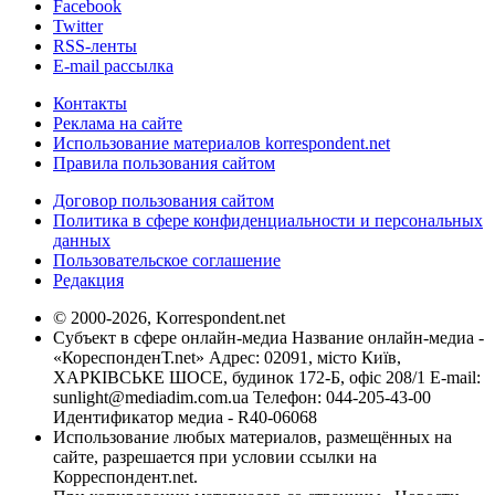
Facebook
Twitter
RSS-ленты
E-mail рассылка
Контакты
Реклама на сайте
Использование материалов korrespondent.net
Правила пользования сайтом
Договор пользования сайтом
Политика в сфере конфиденциальности и персональных
данных
Пользовательское соглашение
Редакция
© 2000-2026, Korrespondent.net
Субъект в сфере онлайн-медиа Название онлайн-медиа -
«КореспонденТ.net» Адрес: 02091, місто Київ,
ХАРКІВСЬКЕ ШОСЕ, будинок 172-Б, офіс 208/1 E-mail:
sunlight@mediadim.com.ua
Телефон: 044-205-43-00
Идентификатор медиа - R40-06068
Использование любых материалов, размещённых на
сайте, разрешается при условии ссылки на
Корреспондент.net.