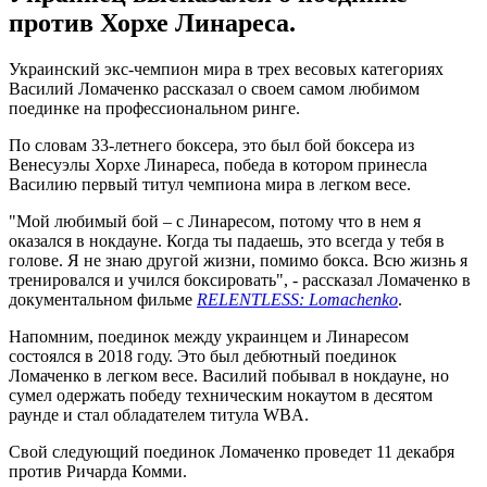
против Хорхе Линареса.
Украинский экс-чемпион мира в трех весовых категориях
Василий Ломаченко рассказал о своем самом любимом
поединке на профессиональном ринге.
По словам 33-летнего боксера, это был бой боксера из
Венесуэлы Хорхе Линареса, победа в котором принесла
Василию первый титул чемпиона мира в легком весе.
"Мой любимый бой – с Линаресом, потому что в нем я
оказался в нокдауне. Когда ты падаешь, это всегда у тебя в
голове. Я не знаю другой жизни, помимо бокса. Всю жизнь я
тренировался и учился боксировать", - рассказал Ломаченко в
документальном фильме
RELENTLESS: Lomachenko
.
Напомним, поединок между украинцем и Линаресом
состоялся в 2018 году. Это был дебютный поединок
Ломаченко в легком весе. Василий побывал в нокдауне, но
сумел одержать победу техническим нокаутом в десятом
раунде и стал обладателем титула WBA.
Свой следующий поединок Ломаченко проведет 11 декабря
против Ричарда Комми.