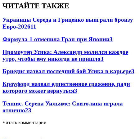
ЧИТАЙТЕ ТАКЖЕ
Украинцы Середа и Гриценко выиграли бронзу
Евро-2026
11
Формула-1 отменила Гран-при Японии
3
Промоутер Усика: Александр молился каждое
утро, чтобы ему никогда не пришло
3
Бриедис назвал последний бой Усика в карьере
3
Кроуфорд назвал единственное сражение, ради
которого может вернуться
3
Теннис. Серена Уильямс: Свитолина играла
отлично
2
3
Читать комментарии