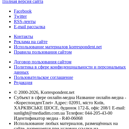
Полная версия сайта
Facebook
Twitter
RSS-ленты
E-mail рассылка
Контакты
Реклама на сайте
Использование материалов korrespondent.net
Правила пользования сайтом
Договор пользования сайтом
Политика в сфере конфиденциальности и персональных
данных
Пользовательское соглашение
Редакция
© 2000-2026, Korrespondent.net
Субъект в сфере онлайн-медиа Название онлайн-медиа -
«КореспонденТ.net» Адрес: 02091, місто Київ,
ХАРКІВСЬКЕ ШОСЕ, будинок 172-Б, офіс 208/1 E-mail:
sunlight@mediadim.com.ua
Телефон: 044-205-43-00
Идентификатор медиа - R40-06068
Использование любых материалов, размещённых на
сайте, разрешается при условии ссылки на