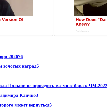
вро-2026
76
м золотых наград
5
ола Польши не проводить матчи отбора к ЧМ-2022
Владимира Кличко
3
торого может вернуться
3