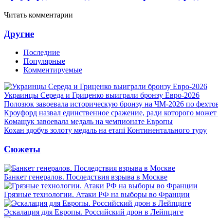
Читать комментарии
Другие
Последние
Популярные
Комментируемые
Украинцы Середа и Гриценко выиграли бронзу Евро-2026
Полозюк завоевала историческую бронзу на ЧМ-2026 по фехт
Кроуфорд назвал единственное сражение, ради которого может
Комащук завоевала медаль на чемпионате Европы
Кохан здобув золоту медаль на етапі Континентального туру
Сюжеты
Банкет генералов. Последствия взрыва в Москве
Грязные технологии. Атаки РФ на выборы во Франции
Эскалация для Европы. Российский дрон в Лейпциге