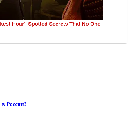
 в России
3