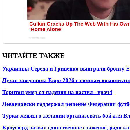
ЧИТАЙТЕ ТАКЖЕ
Украинцы Середа и Гриценко выиграли бронзу Е
Лузан завершила Евро-2026 с полным комплекто
Торнтон умер от падения на настил - врач
4
Левандовски поддержал решение Федерации футб
Турки заявил о желании организовать бой для 
Кроуфорд назвал единственное сражение, ради ко