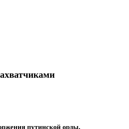
захватчиками
торжения путинской орды.