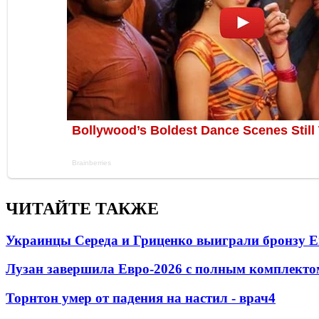
ЧИТАЙТЕ ТАКЖЕ
Украинцы Середа и Гриценко выиграли бронзу Е
Лузан завершила Евро-2026 с полным комплекто
Торнтон умер от падения на настил - врач
4