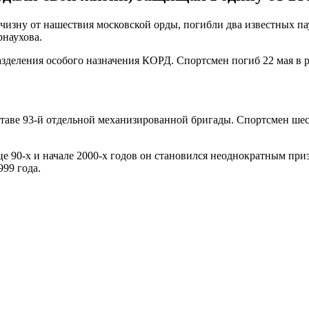
тчизну от нашествия московской орды, погибли два известных п
рнаухова.
деления особого назначения КОРД. Спортсмен погиб 22 мая в ре
оставе 93-й отдельной механизированной бригады. Спортсмен шес
це 90-х и начале 2000-х годов он становился неоднократным пр
99 года.