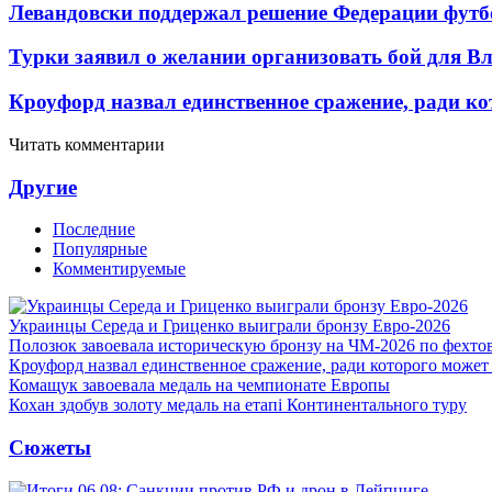
Левандовски поддержал решение Федерации футб
Турки заявил о желании организовать бой для 
Кроуфорд назвал единственное сражение, ради ко
Читать комментарии
Другие
Последние
Популярные
Комментируемые
Украинцы Середа и Гриценко выиграли бронзу Евро-2026
Полозюк завоевала историческую бронзу на ЧМ-2026 по фехт
Кроуфорд назвал единственное сражение, ради которого может
Комащук завоевала медаль на чемпионате Европы
Кохан здобув золоту медаль на етапі Континентального туру
Сюжеты