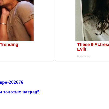
вро-2026
76
м золотых наград
5