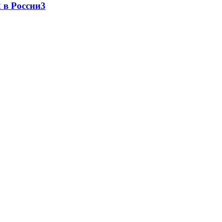
 в России
3