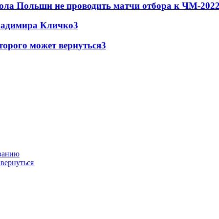
ола Польши не проводить матчи отбора к ЧМ-2022
Владимира Кличко
3
торого может вернуться
3
ованию
 вернуться